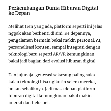
Perkembangan Dunia Hiburan Digital
ke Depan
Melihat tren yang ada, platform seperti ini jelas
nggak akan berhenti di sini. Ke depannya,
pengalaman bermain bakal makin personal. AI,
personalisasi konten, sampai integrasi dengan
teknologi baru seperti AR/VR kemungkinan
bakal jadi bagian dari evolusi hiburan digital.
Dan jujur aja, generasi sekarang paling suka
kalau teknologi bisa ngikutin selera mereka,
bukan sebaliknya. Jadi masa depan platform
hiburan digital kemungkinan bakal makin
imersif dan fleksibel.