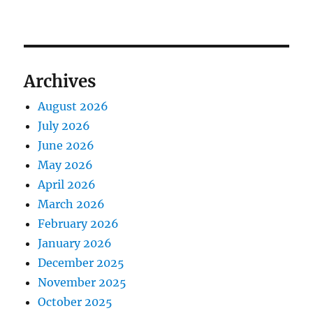
Archives
August 2026
July 2026
June 2026
May 2026
April 2026
March 2026
February 2026
January 2026
December 2025
November 2025
October 2025