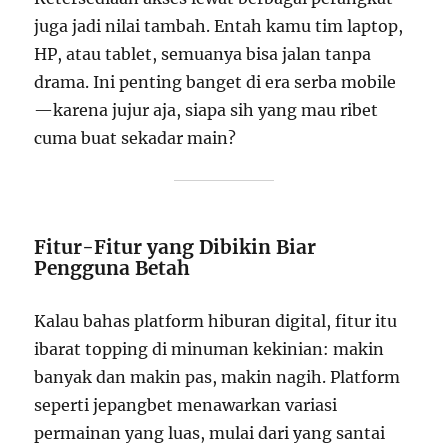
juga jadi nilai tambah. Entah kamu tim laptop,
HP, atau tablet, semuanya bisa jalan tanpa
drama. Ini penting banget di era serba mobile
—karena jujur aja, siapa sih yang mau ribet
cuma buat sekadar main?
Fitur-Fitur yang Dibikin Biar
Pengguna Betah
Kalau bahas platform hiburan digital, fitur itu
ibarat topping di minuman kekinian: makin
banyak dan makin pas, makin nagih. Platform
seperti jepangbet menawarkan variasi
permainan yang luas, mulai dari yang santai