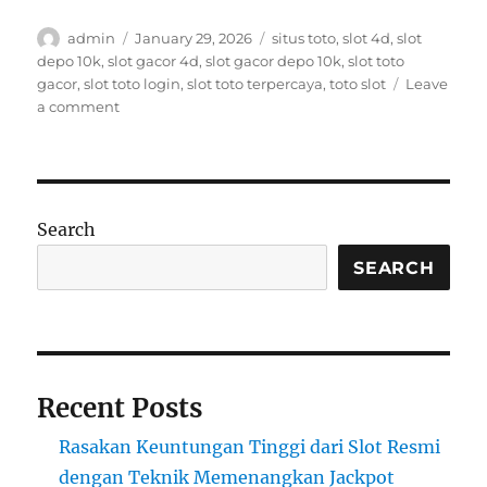
Author
Posted
Tags
admin
January 29, 2026
situs toto
,
slot 4d
,
slot
on
depo 10k
,
slot gacor 4d
,
slot gacor depo 10k
,
slot toto
gacor
,
slot toto login
,
slot toto terpercaya
,
toto slot
Leave
on
a comment
Situs
Toto
Slot
Gacor
yang
Search
Membantu
Pemain
SEARCH
Mengelola
Risiko
Recent Posts
Rasakan Keuntungan Tinggi dari Slot Resmi
dengan Teknik Memenangkan Jackpot