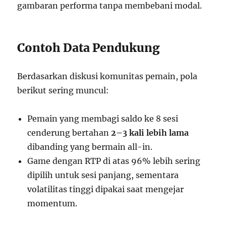
gambaran performa tanpa membebani modal.
Contoh Data Pendukung
Berdasarkan diskusi komunitas pemain, pola
berikut sering muncul:
Pemain yang membagi saldo ke 8 sesi
cenderung bertahan
2–3 kali lebih lama
dibanding yang bermain all-in.
Game dengan RTP di atas 96% lebih sering
dipilih untuk sesi panjang, sementara
volatilitas tinggi dipakai saat mengejar
momentum.