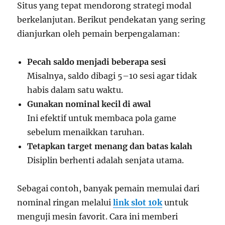
Situs yang tepat mendorong strategi modal
berkelanjutan. Berikut pendekatan yang sering
dianjurkan oleh pemain berpengalaman:
Pecah saldo menjadi beberapa sesi
Misalnya, saldo dibagi 5–10 sesi agar tidak
habis dalam satu waktu.
Gunakan nominal kecil di awal
Ini efektif untuk membaca pola game
sebelum menaikkan taruhan.
Tetapkan target menang dan batas kalah
Disiplin berhenti adalah senjata utama.
Sebagai contoh, banyak pemain memulai dari
nominal ringan melalui
link slot 10k
untuk
menguji mesin favorit. Cara ini memberi