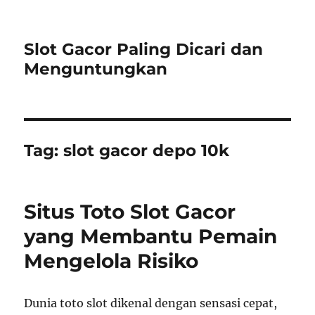
Slot Gacor Paling Dicari dan
Menguntungkan
Tag:
slot gacor depo 10k
Situs Toto Slot Gacor
yang Membantu Pemain
Mengelola Risiko
Dunia toto slot dikenal dengan sensasi cepat,