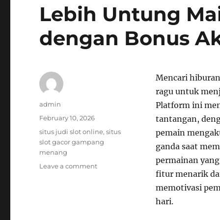
Lebih Untung Main
dengan Bonus Ak
Mencari hibura
ragu untuk menj
Author
admin
Platform ini m
Posted
February 10, 2026
tantangan, den
on
Tags
situs judi slot online
,
situs
pemain mengaku
slot gacor gampang
ganda saat memi
menang
permainan yang 
on
Leave a comment
fitur menarik 
Lebih
Untung
memotivasi pem
Main
hari.
di
Situs