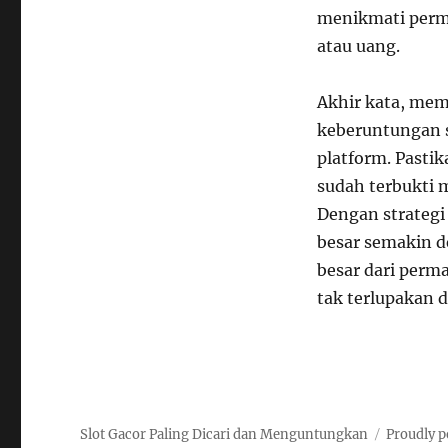
menikmati perma
atau uang.
Akhir kata, mem
keberuntungan s
platform. Pastik
sudah terbukti 
Dengan strategi
besar semakin d
besar dari per
tak terlupakan 
Slot Gacor Paling Dicari dan Menguntungkan
Proudly 