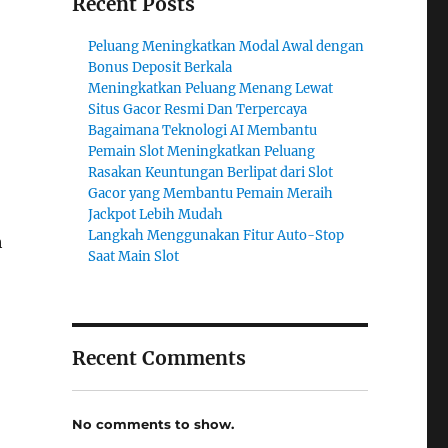
Recent Posts
Peluang Meningkatkan Modal Awal dengan
Bonus Deposit Berkala
Meningkatkan Peluang Menang Lewat
Situs Gacor Resmi Dan Terpercaya
Bagaimana Teknologi AI Membantu
Pemain Slot Meningkatkan Peluang
Rasakan Keuntungan Berlipat dari Slot
Gacor yang Membantu Pemain Meraih
Jackpot Lebih Mudah
Langkah Menggunakan Fitur Auto-Stop
h
Saat Main Slot
Recent Comments
No comments to show.