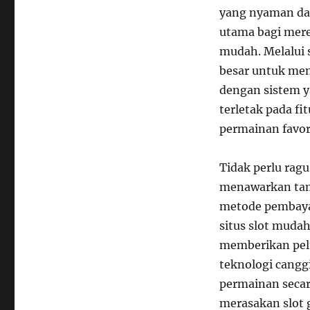
Besar
yang nyaman dan
di
Slot
utama bagi mer
Online
mudah. Melalui 
dengan
besar untuk me
Strategi
Baru
dengan sistem y
terletak pada 
permainan favor
Tidak perlu ragu
menawarkan tamp
metode pembaya
situs slot muda
memberikan pel
teknologi cangg
permainan secar
merasakan slot