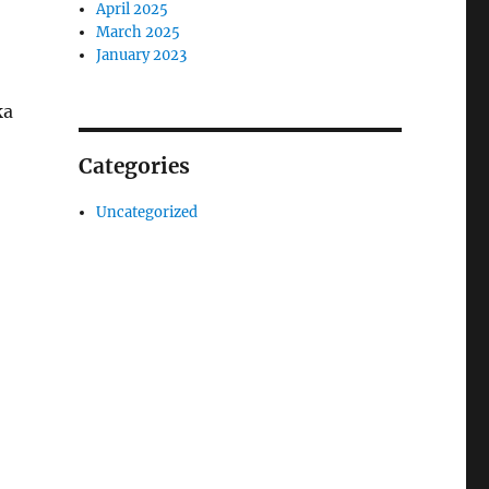
April 2025
March 2025
January 2023
ka
Categories
Uncategorized