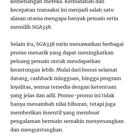
kemenangan mereka. Kemudahan dan
kecepatan transaksi ini menjadi salah satu
alasan utama mengapa banyak pemain setia
memilih SGA338.
Selain itu, SGA338 rutin menawarkan berbagai
promo menarik yang dapat meningkatkan
peluang pemain untuk mendapatkan
keuntungan lebih. Mulai dari bonus selamat
datang, cashback mingguan, hingga program
loyalitas, semua tersedia dengan ketentuan
yang jelas dan adil. Promo-promo ini tidak
hanya menambah nilai hiburan, tetapi juga
memberikan insentif yang membuat
pengalaman bermain semakin menyenangkan
dan menguntungkan.