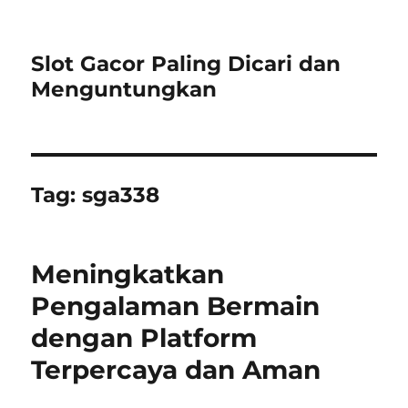
Slot Gacor Paling Dicari dan
Menguntungkan
Tag:
sga338
Meningkatkan
Pengalaman Bermain
dengan Platform
Terpercaya dan Aman