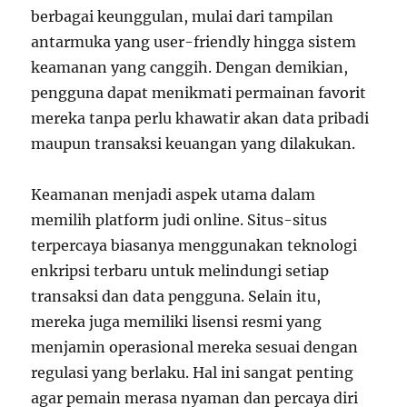
berbagai keunggulan, mulai dari tampilan
antarmuka yang user-friendly hingga sistem
keamanan yang canggih. Dengan demikian,
pengguna dapat menikmati permainan favorit
mereka tanpa perlu khawatir akan data pribadi
maupun transaksi keuangan yang dilakukan.
Keamanan menjadi aspek utama dalam
memilih platform judi online. Situs-situs
terpercaya biasanya menggunakan teknologi
enkripsi terbaru untuk melindungi setiap
transaksi dan data pengguna. Selain itu,
mereka juga memiliki lisensi resmi yang
menjamin operasional mereka sesuai dengan
regulasi yang berlaku. Hal ini sangat penting
agar pemain merasa nyaman dan percaya diri