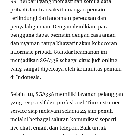
SSL terbaru yang memastikan semua data
pribadi dan transaksi keuangan pemain
terlindungi dari ancaman peretasan dan
penyalahgunaan. Dengan demikian, para
pengguna dapat bermain dengan rasa aman
dan nyaman tanpa khawatir akan kebocoran
informasi pribadi. Standar keamanan ini
menjadikan SGA338 sebagai situs judi online
yang sangat dipercaya oleh komunitas pemain
di Indonesia.
Selain itu, SGA338 memiliki layanan pelanggan
yang responsif dan profesional. Tim customer
service siap melayani selama 24 jam penuh
melalui berbagai saluran komunikasi seperti
live chat, email, dan telepon. Baik untuk