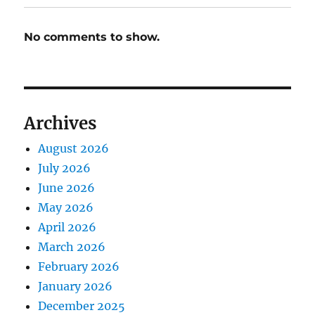
No comments to show.
Archives
August 2026
July 2026
June 2026
May 2026
April 2026
March 2026
February 2026
January 2026
December 2025