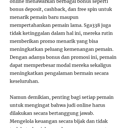
online menawarkan berbagai bonus seperti
bonus deposit, cashback, dan free spin untuk
menarik pemain baru maupun
mempertahankan pemain lama. Sga338 juga
tidak ketinggalan dalam hal ini, mereka rutin
memberikan promo menarik yang bisa
meningkatkan peluang kemenangan pemain.
Dengan adanya bonus dan promosi ini, pemain
dapat memperbesar modal mereka sekaligus
meningkatkan pengalaman bermain secara
keseluruhan.
Namun demikian, penting bagi setiap pemain
untuk mengingat bahwa judi online harus
dilakukan secara bertanggung jawab.
Mengelola keuangan secara bijak dan tidak