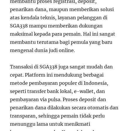
membantu proses registrasi, deposit,
penarikan dana, maupun memberikan solusi
atas kendala teknis, layanan pelanggan di
SGA338 mampu memberikan dukungan
maksimal kepada para pemain. Hal ini sangat
membantu terutama bagi pemula yang baru
mengenal dunia judi online.
Transaksi di SGA338 juga sangat mudah dan
cepat. Platform ini mendukung berbagai
metode pembayaran populer di Indonesia,
seperti transfer bank lokal, e-wallet, dan
pembayaran via pulsa. Proses deposit dan
penarikan dana dilakukan secara otomatis dan
transparan, sehingga pemain tidak perlu
menunggu lama untuk menikmati