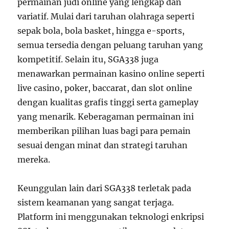
permainan judi online yang lengkap dan
variatif. Mulai dari taruhan olahraga seperti
sepak bola, bola basket, hingga e-sports,
semua tersedia dengan peluang taruhan yang
kompetitif. Selain itu, SGA338 juga
menawarkan permainan kasino online seperti
live casino, poker, baccarat, dan slot online
dengan kualitas grafis tinggi serta gameplay
yang menarik. Keberagaman permainan ini
memberikan pilihan luas bagi para pemain
sesuai dengan minat dan strategi taruhan
mereka.
Keunggulan lain dari SGA338 terletak pada
sistem keamanan yang sangat terjaga.
Platform ini menggunakan teknologi enkripsi