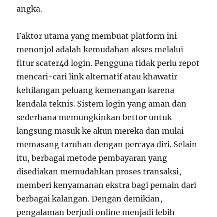
angka.
Faktor utama yang membuat platform ini
menonjol adalah kemudahan akses melalui
fitur scater4d login. Pengguna tidak perlu repot
mencari-cari link alternatif atau khawatir
kehilangan peluang kemenangan karena
kendala teknis. Sistem login yang aman dan
sederhana memungkinkan bettor untuk
langsung masuk ke akun mereka dan mulai
memasang taruhan dengan percaya diri. Selain
itu, berbagai metode pembayaran yang
disediakan memudahkan proses transaksi,
memberi kenyamanan ekstra bagi pemain dari
berbagai kalangan. Dengan demikian,
pengalaman berjudi online menjadi lebih