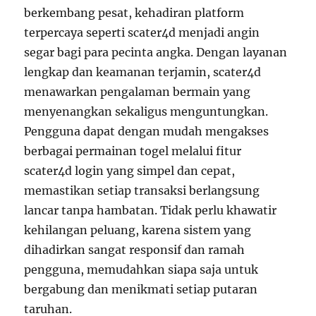
berkembang pesat, kehadiran platform
terpercaya seperti scater4d menjadi angin
segar bagi para pecinta angka. Dengan layanan
lengkap dan keamanan terjamin, scater4d
menawarkan pengalaman bermain yang
menyenangkan sekaligus menguntungkan.
Pengguna dapat dengan mudah mengakses
berbagai permainan togel melalui fitur
scater4d login yang simpel dan cepat,
memastikan setiap transaksi berlangsung
lancar tanpa hambatan. Tidak perlu khawatir
kehilangan peluang, karena sistem yang
dihadirkan sangat responsif dan ramah
pengguna, memudahkan siapa saja untuk
bergabung dan menikmati setiap putaran
taruhan.