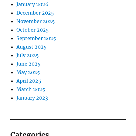
January 2026
December 2025
November 2025
October 2025
September 2025
August 2025
July 2025
June 2025
May 2025
April 2025
March 2025
January 2023
Categories