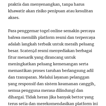
praktis dan menyenangkan, tanpa harus
khawatir akan risiko penipuan atau kesulitan
akses.
Para penggemar togel online semakin percaya
bahwa memilih platform resmi dan terpercaya
adalah langkah terbaik untuk meraih peluang
besar. Scater4d resmi menyediakan berbagai
fitur menarik yang dirancang untuk
meningkatkan peluang kemenangan serta
memastikan proses taruhan berlangsung adil
dan transparan. Melalui layanan pelanggan
yang responsif dan sistem keamanan canggih,
semua pengguna merasa dilindungi dan
dihargai. Tidak heran jika banyak bettor yang
terus setia dan merekomendasikan platform ini