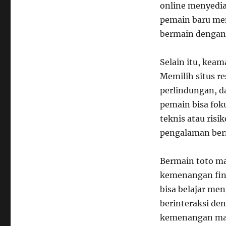
online menyedi
pemain baru mem
bermain dengan 
Selain itu, kea
Memilih situs 
perlindungan, d
pemain bisa fok
teknis atau ris
pengalaman ber
Bermain toto mac
kemenangan fina
bisa belajar me
berinteraksi de
kemenangan mau