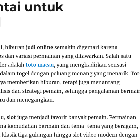
ntai untuk
l
ni, hiburan
judi online
semakin digemari karena
 dan variasi permainan yang ditawarkan. Salah satu
ler adalah
toto macau
, yang menghadirkan sensasi
 dalam
togel
dengan peluang menang yang menarik. Tot
ya memberikan hiburan, tetapi juga menantang
sis dan strategi pemain, sehingga pengalaman bermai
eru dan menegangkan.
au,
slot
juga menjadi favorit banyak pemain. Permainan
arena kemudahan bermain dan tema-tema yang beragam,
n klasik tiga gulungan hingga slot video modern dengan