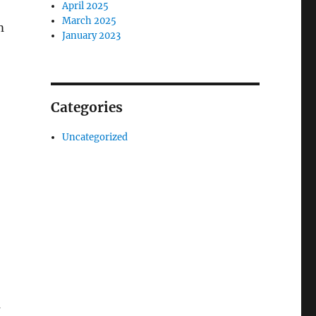
April 2025
March 2025
m
January 2023
Categories
Uncategorized
a