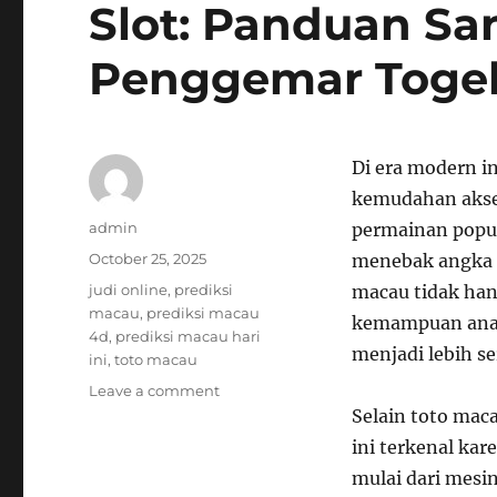
Slot: Panduan Sa
Penggemar Toge
Di era modern i
kemudahan akses
Author
admin
permainan popu
Posted
October 25, 2025
menebak angka
on
Tags
judi online
,
prediksi
macau tidak han
macau
,
prediksi macau
kemampuan anali
4d
,
prediksi macau hari
menjadi lebih s
ini
,
toto macau
on
Leave a comment
Keseruan
Selain toto mac
Bermain
ini terkenal k
Toto
mulai dari mesi
Macau