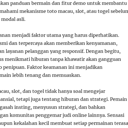
akan panduan bermain dan fitur demo untuk membantu
ahami mekanisme toto macau, slot, atau togel sebelu
modal asli.
manan menjadi faktor utama yang harus diperhatikan.
resmi dan terpercaya akan memberikan kenyamanan,
an layanan pelanggan yang responsif. Dengan begitu,
us menikmati hiburan tanpa khawatir akan gangguan
iko penipuan. Faktor keamanan ini menjadikan
main lebih tenang dan memuaskan.
au, slot, dan togel tidak hanya soal mengejar
nsial, tetapi juga tentang hiburan dan strategi. Pemain
ngasah insting, menyusun strategi, dan bahkan
ngan komunitas penggemar judi online lainnya. Sensasi
pun kekalahan kecil membuat setiap permainan teras