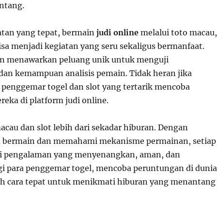
ntang.
tan yang tepat, bermain
judi online
melalui toto macau,
bisa menjadi kegiatan yang seru sekaligus bermanfaat.
an menawarkan peluang unik untuk menguji
an kemampuan analisis pemain. Tidak heran jika
penggemar togel dan slot yang tertarik mencoba
eka di platform judi online.
acau dan slot lebih dari sekadar hiburan. Dengan
 bermain dan memahami mekanisme permainan, setiap
adi pengalaman yang menyenangkan, aman, dan
i para penggemar togel, mencoba peruntungan di dunia
lah cara tepat untuk menikmati hiburan yang menantang