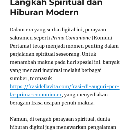
Langkah Spiritual dan
Seru
Hiburan Modern
Dalam era yang serba digital ini, perayaan
sakramen seperti
Prima Comunione
(Komuni
Pertama) tetap menjadi momen penting dalam
perjalanan spiritual seseorang. Untuk
menambah makna pada hari spesial ini, banyak
yang mencari inspirasi melalui berbagai
sumber, termasuk
https://frasidellavita.com/frasi-di-auguri-per-
la-prima-comunione/
, yang menyediakan
beragam frasa ucapan penuh makna.
Namun, di tengah perayaan spiritual, dunia
hiburan digital juga menawarkan pengalaman