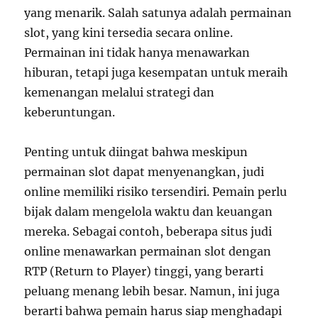
yang menarik. Salah satunya adalah permainan
slot, yang kini tersedia secara online.
Permainan ini tidak hanya menawarkan
hiburan, tetapi juga kesempatan untuk meraih
kemenangan melalui strategi dan
keberuntungan.
Penting untuk diingat bahwa meskipun
permainan slot dapat menyenangkan, judi
online memiliki risiko tersendiri. Pemain perlu
bijak dalam mengelola waktu dan keuangan
mereka. Sebagai contoh, beberapa situs judi
online menawarkan permainan slot dengan
RTP (Return to Player) tinggi, yang berarti
peluang menang lebih besar. Namun, ini juga
berarti bahwa pemain harus siap menghadapi