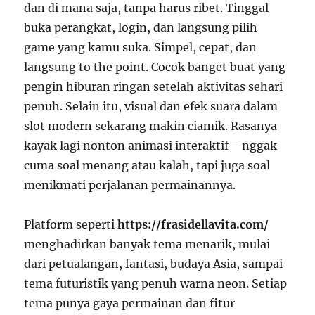
dan di mana saja, tanpa harus ribet. Tinggal
buka perangkat, login, dan langsung pilih
game yang kamu suka. Simpel, cepat, dan
langsung to the point. Cocok banget buat yang
pengin hiburan ringan setelah aktivitas sehari
penuh. Selain itu, visual dan efek suara dalam
slot modern sekarang makin ciamik. Rasanya
kayak lagi nonton animasi interaktif—nggak
cuma soal menang atau kalah, tapi juga soal
menikmati perjalanan permainannya.
Platform seperti
https://frasidellavita.com/
menghadirkan banyak tema menarik, mulai
dari petualangan, fantasi, budaya Asia, sampai
tema futuristik yang penuh warna neon. Setiap
tema punya gaya permainan dan fitur