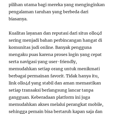
pilihan utama bagi mereka yang menginginkan
pengalaman taruhan yang berbeda dari
biasanya.
Kualitas layanan dan reputasi dari situs ollo4d
sering menjadi bahan perbincangan hangat di
komunitas judi online. Banyak pengguna
mengaku puas karena proses login yang cepat
serta navigasi yang user-friendly,
memudahkan setiap orang untuk menikmati
berbagai permainan favorit. Tidak hanya itu,
link ollo4d yang stabil dan aman memastikan
setiap transaksi berlangsung lancar tanpa
gangguan. Keberadaan platform ini juga
memudahkan akses melalui perangkat mobile,
sehingga pemain bisa bertaruh kapan saja dan