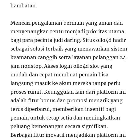
hambatan.
Mencari pengalaman bermain yang aman dan
menyenangkan tentu menjadi prioritas utama
bagi para pecinta judi daring. Situs ollo4d hadir
sebagai solusi terbaik yang menawarkan sistem
keamanan canggih serta layanan pelanggan 24
jam nonstop. Akses login ollo4d slot yang
mudah dan cepat membuat pemain bisa
langsung masuk ke akun mereka tanpa perlu
proses rumit. Keunggulan lain dari platform ini
adalah fitur bonus dan promosi menarik yang
terus diperbarui, memberikan insentif bagi
pemain untuk tetap setia dan meningkatkan
peluang kemenangan secara signifikan.
Berbagai fitur inovatif menjadikan platform ini