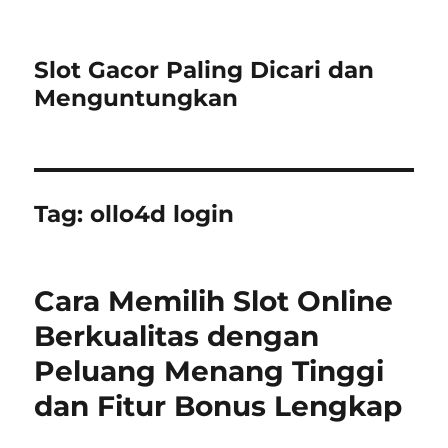
Slot Gacor Paling Dicari dan
Menguntungkan
Tag:
ollo4d login
Cara Memilih Slot Online
Berkualitas dengan
Peluang Menang Tinggi
dan Fitur Bonus Lengkap