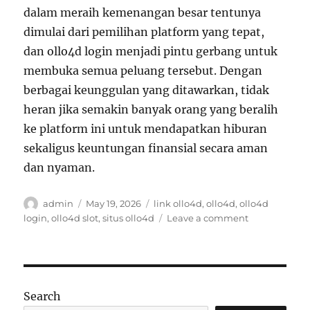
dalam meraih kemenangan besar tentunya
dimulai dari pemilihan platform yang tepat,
dan ollo4d login menjadi pintu gerbang untuk
membuka semua peluang tersebut. Dengan
berbagai keunggulan yang ditawarkan, tidak
heran jika semakin banyak orang yang beralih
ke platform ini untuk mendapatkan hiburan
sekaligus keuntungan finansial secara aman
dan nyaman.
Author
Posted
Tags
admin
May 19, 2026
link ollo4d
,
ollo4d
,
ollo4d
on
on
login
,
ollo4d slot
,
situs ollo4d
Leave a comment
Cara
Memilih
Slot
Online
Berkualitas
Search
dengan