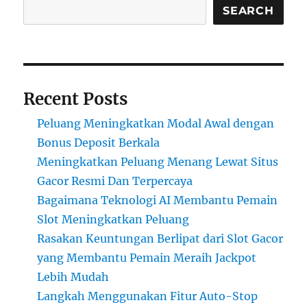
Peluang
SEARCH
Menang
Tinggi
dan
Fitur
Bonus
Recent Posts
Lengkap
Peluang Meningkatkan Modal Awal dengan
Bonus Deposit Berkala
Meningkatkan Peluang Menang Lewat Situs
Gacor Resmi Dan Terpercaya
Bagaimana Teknologi AI Membantu Pemain
Slot Meningkatkan Peluang
Rasakan Keuntungan Berlipat dari Slot Gacor
yang Membantu Pemain Meraih Jackpot
Lebih Mudah
Langkah Menggunakan Fitur Auto-Stop