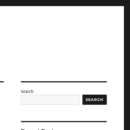
Search
SEARCH