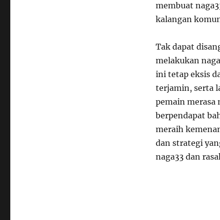
membuat naga33 
kalangan komuni
Tak dapat disan
melakukan naga
ini tetap eksis
terjamin, serta
pemain merasa n
berpendapat bah
meraih kemenang
dan strategi yan
naga33 dan rasa