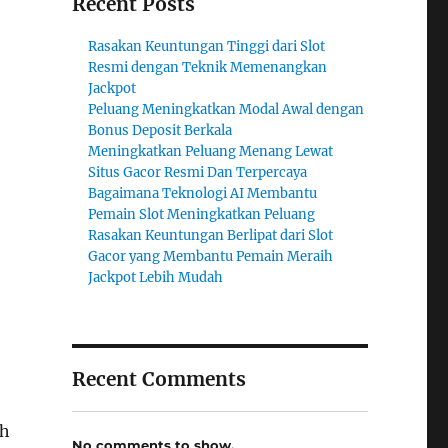
Recent Posts
Rasakan Keuntungan Tinggi dari Slot
Resmi dengan Teknik Memenangkan
Jackpot
Peluang Meningkatkan Modal Awal dengan
Bonus Deposit Berkala
Meningkatkan Peluang Menang Lewat
Situs Gacor Resmi Dan Terpercaya
Bagaimana Teknologi AI Membantu
Pemain Slot Meningkatkan Peluang
Rasakan Keuntungan Berlipat dari Slot
Gacor yang Membantu Pemain Meraih
Jackpot Lebih Mudah
Recent Comments
ah
No comments to show.