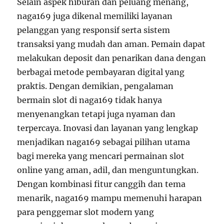
Selain aspek hiburan dan peluang menang,
naga169 juga dikenal memiliki layanan
pelanggan yang responsif serta sistem
transaksi yang mudah dan aman. Pemain dapat
melakukan deposit dan penarikan dana dengan
berbagai metode pembayaran digital yang
praktis. Dengan demikian, pengalaman
bermain slot di naga169 tidak hanya
menyenangkan tetapi juga nyaman dan
terpercaya. Inovasi dan layanan yang lengkap
menjadikan naga169 sebagai pilihan utama
bagi mereka yang mencari permainan slot
online yang aman, adil, dan menguntungkan.
Dengan kombinasi fitur canggih dan tema
menarik, naga169 mampu memenuhi harapan
para penggemar slot modern yang