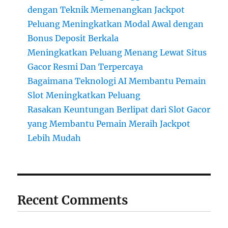
dengan Teknik Memenangkan Jackpot
Peluang Meningkatkan Modal Awal dengan
Bonus Deposit Berkala
Meningkatkan Peluang Menang Lewat Situs
Gacor Resmi Dan Terpercaya
Bagaimana Teknologi AI Membantu Pemain
Slot Meningkatkan Peluang
Rasakan Keuntungan Berlipat dari Slot Gacor
yang Membantu Pemain Meraih Jackpot
Lebih Mudah
Recent Comments