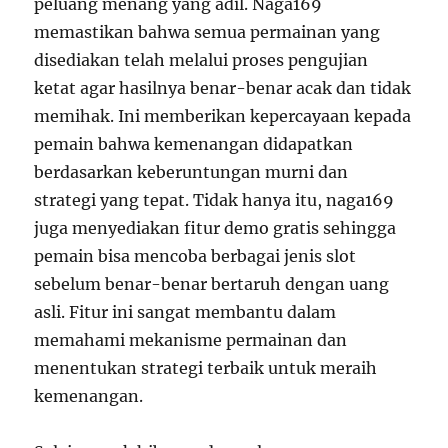
peluang menang yang adil. Naga169
memastikan bahwa semua permainan yang
disediakan telah melalui proses pengujian
ketat agar hasilnya benar-benar acak dan tidak
memihak. Ini memberikan kepercayaan kepada
pemain bahwa kemenangan didapatkan
berdasarkan keberuntungan murni dan
strategi yang tepat. Tidak hanya itu, naga169
juga menyediakan fitur demo gratis sehingga
pemain bisa mencoba berbagai jenis slot
sebelum benar-benar bertaruh dengan uang
asli. Fitur ini sangat membantu dalam
memahami mekanisme permainan dan
menentukan strategi terbaik untuk meraih
kemenangan.