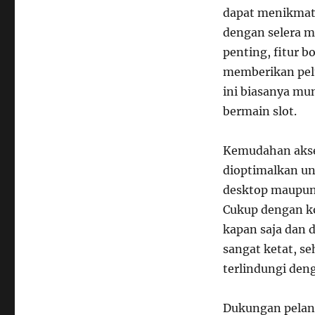
Strategi
dapat menikmati
Terbukti
dengan selera m
penting, fitur b
memberikan pel
ini biasanya mu
bermain slot.
Kemudahan akses
dioptimalkan un
desktop maupun
Cukup dengan ko
kapan saja dan 
sangat ketat, s
terlindungi deng
Dukungan pelang