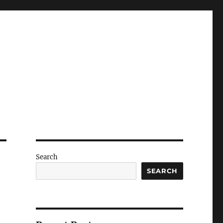
Search
SEARCH