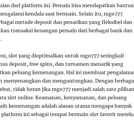
lan dari platform ini. Pemain bisa mendapatkan bantu
 mengalami kendala saat bermain. Selain itu, mgo777
agai metode deposit dan penarikan yang fleksibel dan
an transaksi keuangan pemain dari berbagai bank dan
.
si, slot yang dioptimalkan untuk mgo777 seringkali
s deposit, free spins, dan turnamen menarik yang
tkan peluang kemenangan. Hal ini membuat pengalama
n menyenangkan dan menguntungkan. Dengan berbaga
but, tidak heran jika mgo777 menjadi salah satu piliha
nta slot online. Keamanan, kenyamanan, dan peluang
raih kemenangan adalah alasan utama mengapa banyak
platform ini sebagai tempat bermain slot favorit mereka