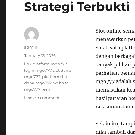
Strategi Terbukti
Slot online sem
menawarkan pen
Author
admin
Salah satu plat
Posted
January 13, 2026
dengan berbagai
on
Tags
link platform mgo777
,
banyak pilihan 
login mgo777 slot dana
,
perhatian pemai
mgo777
,
platform slot
mgo777 adalah 
dana mgo777
,
website
mgo777 resmi
memastikan kead
on
Leave a comment
hasil putaran b
Tips
rasa aman dan n
Menang
Slot
Online
Selain itu, tam
dengan
nilai tambah dar