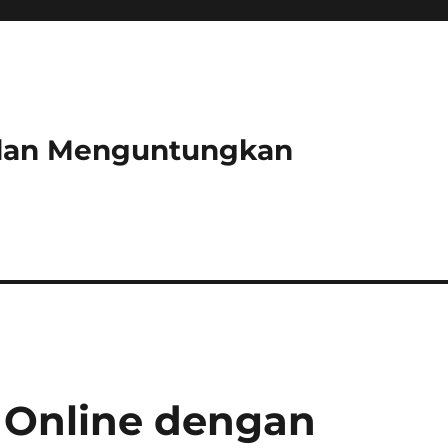
i dan Menguntungkan
 Online dengan