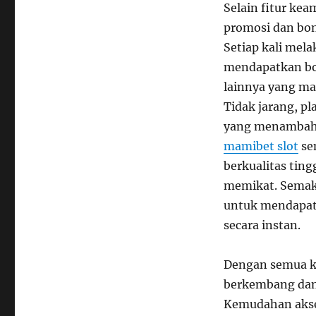
Selain fitur ke
promosi dan bon
Setiap kali mel
mendapatkan bon
lainnya yang m
Tidak jarang, p
yang menambah 
mamibet slot
se
berkualitas ting
memikat. Semaki
untuk mendapat
secara instan.
Dengan semua ke
berkembang dan 
Kemudahan akse