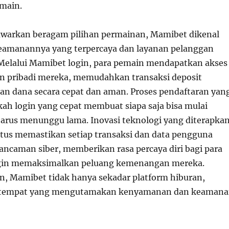
main.
warkan beragam pilihan permainan, Mamibet dikenal
eamanannya yang terpercaya dan layanan pelanggan
 Melalui Mamibet login, para pemain mendapatkan akses
n pribadi mereka, memudahkan transaksi deposit
n dana secara cepat dan aman. Proses pendaftaran yan
kah login yang cepat membuat siapa saja bisa mulai
arus menunggu lama. Inovasi teknologi yang diterapka
tus memastikan setiap transaksi dan data pengguna
 ancaman siber, memberikan rasa percaya diri bagi para
gin memaksimalkan peluang kemenangan mereka.
, Mamibet tidak hanya sekadar platform hiburan,
 tempat yang mengutamakan kenyamanan dan keaman