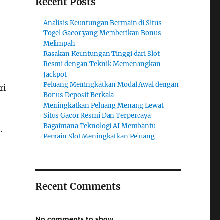
Recent Posts
Analisis Keuntungan Bermain di Situs
Togel Gacor yang Memberikan Bonus
Melimpah
Rasakan Keuntungan Tinggi dari Slot
Resmi dengan Teknik Memenangkan
Jackpot
Peluang Meningkatkan Modal Awal dengan
ri
Bonus Deposit Berkala
Meningkatkan Peluang Menang Lewat
a
Situs Gacor Resmi Dan Terpercaya
Bagaimana Teknologi AI Membantu
.
Pemain Slot Meningkatkan Peluang
Recent Comments
s
No comments to show.