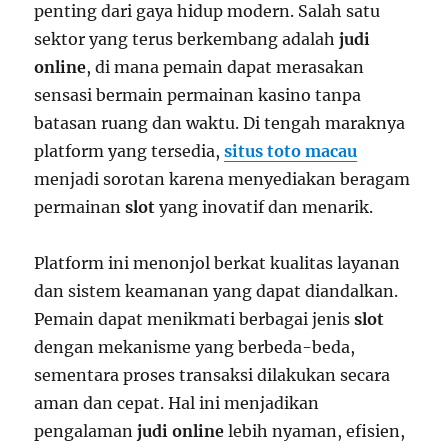
penting dari gaya hidup modern. Salah satu
sektor yang terus berkembang adalah
judi
online
, di mana pemain dapat merasakan
sensasi bermain permainan kasino tanpa
batasan ruang dan waktu. Di tengah maraknya
platform yang tersedia,
situs toto macau
menjadi sorotan karena menyediakan beragam
permainan
slot
yang inovatif dan menarik.
Platform ini menonjol berkat kualitas layanan
dan sistem keamanan yang dapat diandalkan.
Pemain dapat menikmati berbagai jenis
slot
dengan mekanisme yang berbeda-beda,
sementara proses transaksi dilakukan secara
aman dan cepat. Hal ini menjadikan
pengalaman
judi online
lebih nyaman, efisien,