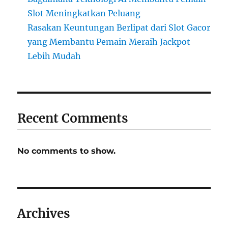
Slot Meningkatkan Peluang
Rasakan Keuntungan Berlipat dari Slot Gacor
yang Membantu Pemain Meraih Jackpot
Lebih Mudah
Recent Comments
No comments to show.
Archives