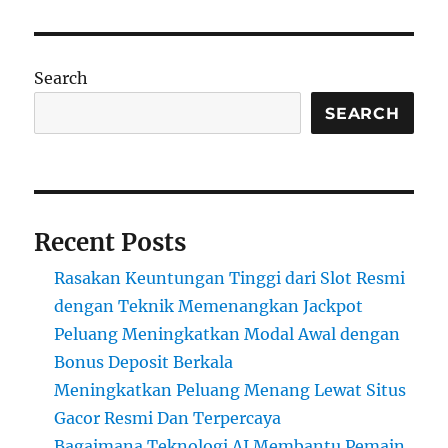
Strategi
Cerdas
dalam
Hiburan
Search
Daring
Modern
SEARCH
Recent Posts
Rasakan Keuntungan Tinggi dari Slot Resmi
dengan Teknik Memenangkan Jackpot
Peluang Meningkatkan Modal Awal dengan
Bonus Deposit Berkala
Meningkatkan Peluang Menang Lewat Situs
Gacor Resmi Dan Terpercaya
Bagaimana Teknologi AI Membantu Pemain