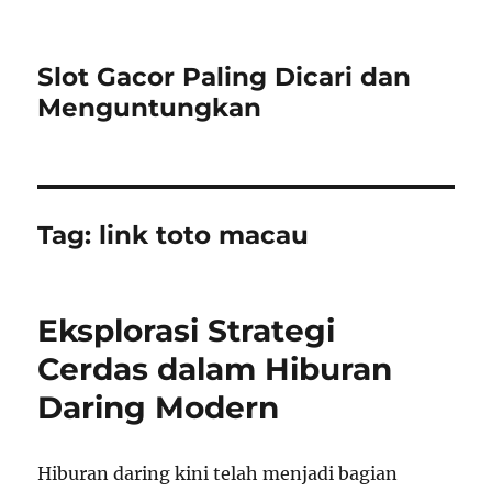
Slot Gacor Paling Dicari dan
Menguntungkan
Tag:
link toto macau
Eksplorasi Strategi
Cerdas dalam Hiburan
Daring Modern
Hiburan daring kini telah menjadi bagian