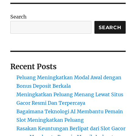
Online
yang
Bikin
Search
Harimu
Makin
SEARCH
Seru
dan
Nggak
Ngebosenin
Recent Posts
Peluang Meningkatkan Modal Awal dengan
Bonus Deposit Berkala
Meningkatkan Peluang Menang Lewat Situs
Gacor Resmi Dan Terpercaya
Bagaimana Teknologi AI Membantu Pemain
Slot Meningkatkan Peluang
Rasakan Keuntungan Berlipat dari Slot Gacor