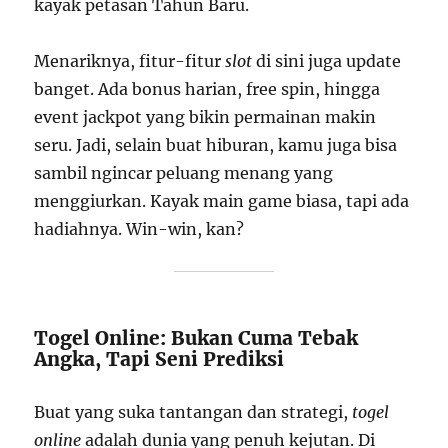
kayak petasan Tahun Baru.
Menariknya, fitur-fitur
slot
di sini juga update
banget. Ada bonus harian, free spin, hingga
event jackpot yang bikin permainan makin
seru. Jadi, selain buat hiburan, kamu juga bisa
sambil ngincar peluang menang yang
menggiurkan. Kayak main game biasa, tapi ada
hadiahnya. Win-win, kan?
Togel Online: Bukan Cuma Tebak
Angka, Tapi Seni Prediksi
Buat yang suka tantangan dan strategi,
togel
online
adalah dunia yang penuh kejutan. Di