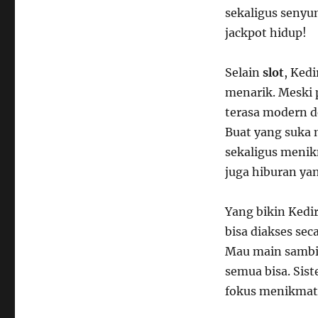
Penuh
sekaligus senyu
Tantangan
jackpot hidup!
Selain
slot
, Ked
menarik. Meski p
terasa modern d
Buat yang suka 
sekaligus menik
juga hiburan yan
Yang bikin Kedi
bisa diakses sec
Mau main sambil 
semua bisa. Sis
fokus menikmati