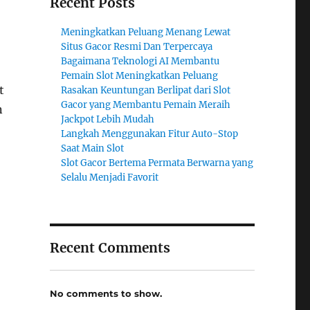
Recent Posts
Meningkatkan Peluang Menang Lewat
Situs Gacor Resmi Dan Terpercaya
Bagaimana Teknologi AI Membantu
Pemain Slot Meningkatkan Peluang
t
Rasakan Keuntungan Berlipat dari Slot
Gacor yang Membantu Pemain Meraih
n
Jackpot Lebih Mudah
Langkah Menggunakan Fitur Auto-Stop
Saat Main Slot
Slot Gacor Bertema Permata Berwarna yang
Selalu Menjadi Favorit
Recent Comments
No comments to show.