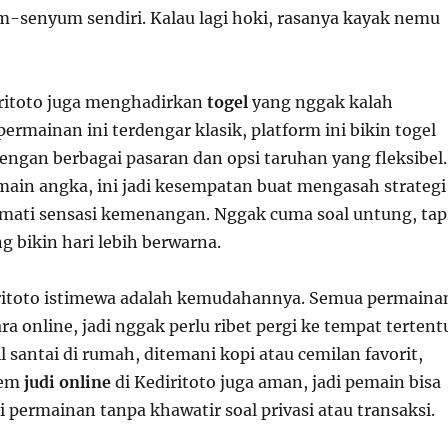
m-senyum sendiri. Kalau lagi hoki, rasanya kayak nemu
iritoto juga menghadirkan
togel
yang nggak kalah
ermainan ini terdengar klasik, platform ini bikin togel
engan berbagai pasaran dan opsi taruhan yang fleksibel.
main angka, ini jadi kesempatan buat mengasah strategi
mati sensasi kemenangan. Nggak cuma soal untung, tap
g bikin hari lebih berwarna.
ritoto istimewa adalah kemudahannya. Semua permaina
ara online, jadi nggak perlu ribet pergi ke tempat tertent
santai di rumah, ditemani kopi atau cemilan favorit,
tem
judi online
di Kediritoto juga aman, jadi pemain bisa
 permainan tanpa khawatir soal privasi atau transaksi.