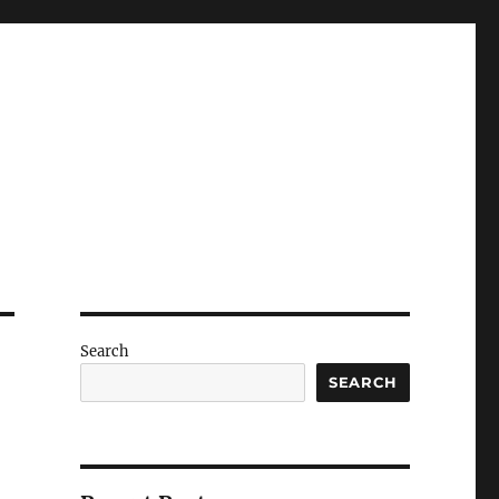
Search
SEARCH