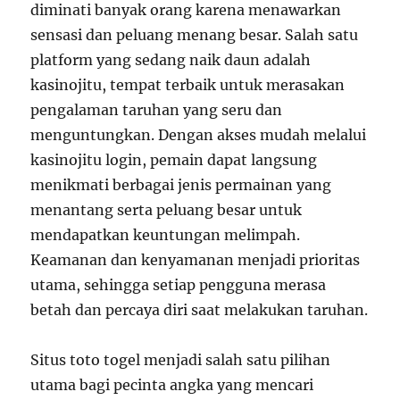
diminati banyak orang karena menawarkan
sensasi dan peluang menang besar. Salah satu
platform yang sedang naik daun adalah
kasinojitu, tempat terbaik untuk merasakan
pengalaman taruhan yang seru dan
menguntungkan. Dengan akses mudah melalui
kasinojitu login, pemain dapat langsung
menikmati berbagai jenis permainan yang
menantang serta peluang besar untuk
mendapatkan keuntungan melimpah.
Keamanan dan kenyamanan menjadi prioritas
utama, sehingga setiap pengguna merasa
betah dan percaya diri saat melakukan taruhan.
Situs toto togel menjadi salah satu pilihan
utama bagi pecinta angka yang mencari