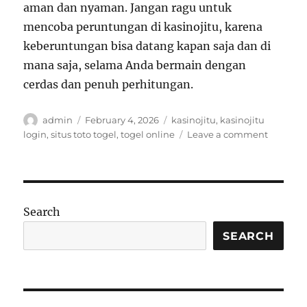
aman dan nyaman. Jangan ragu untuk
mencoba peruntungan di kasinojitu, karena
keberuntungan bisa datang kapan saja dan di
mana saja, selama Anda bermain dengan
cerdas dan penuh perhitungan.
Author
Posted
Tags
admin
February 4, 2026
kasinojitu
,
kasinojitu
on
on
login
,
situs toto togel
,
togel online
Leave a comment
Peluang
Lebih
Terbuka
dengan
Teknolog
Search
Situs
Togel
SEARCH
4D