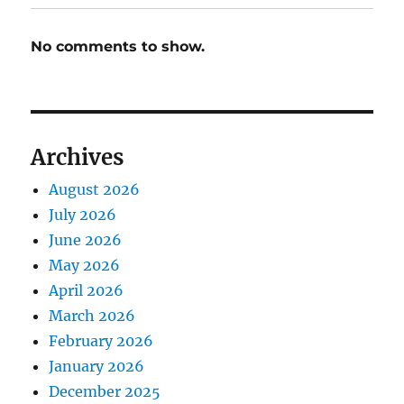
No comments to show.
Archives
August 2026
July 2026
June 2026
May 2026
April 2026
March 2026
February 2026
January 2026
December 2025