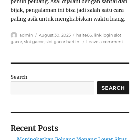
penuh peluang. Asal dijalani dengan santai dan
bijak, pengalaman ini bisa jadi salah satu cara
paling asik untuk menghabiskan waktu luang.
Author
Posted
Tags
admin
August 30, 2025
halte66
,
link login slot
on
on
gacor
,
slot gacor
,
slot gacor hari ini
Leave a comment
Sensasi
Main
Online
yang
Bikin
Search
Betah
Berjam-
SEARCH
Jam
Recent Posts
Meningkatkan Peluang Menang Lewat Situs