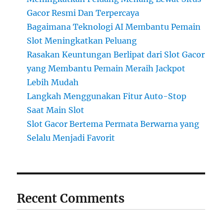
Gacor Resmi Dan Terpercaya
Bagaimana Teknologi AI Membantu Pemain
Slot Meningkatkan Peluang
Rasakan Keuntungan Berlipat dari Slot Gacor
yang Membantu Pemain Meraih Jackpot
Lebih Mudah
Langkah Menggunakan Fitur Auto-Stop
Saat Main Slot
Slot Gacor Bertema Permata Berwarna yang
Selalu Menjadi Favorit
Recent Comments