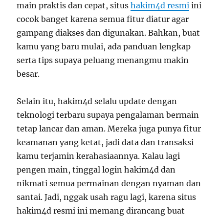
main praktis dan cepat, situs
hakim4d resmi
ini
cocok banget karena semua fitur diatur agar
gampang diakses dan digunakan. Bahkan, buat
kamu yang baru mulai, ada panduan lengkap
serta tips supaya peluang menangmu makin
besar.
Selain itu, hakim4d selalu update dengan
teknologi terbaru supaya pengalaman bermain
tetap lancar dan aman. Mereka juga punya fitur
keamanan yang ketat, jadi data dan transaksi
kamu terjamin kerahasiaannya. Kalau lagi
pengen main, tinggal login hakim4d dan
nikmati semua permainan dengan nyaman dan
santai. Jadi, nggak usah ragu lagi, karena situs
hakim4d resmi ini memang dirancang buat