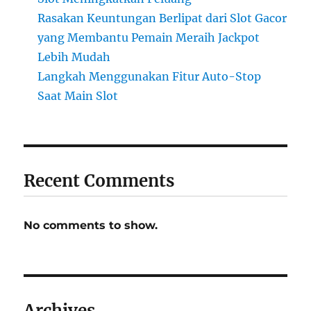
Rasakan Keuntungan Berlipat dari Slot Gacor
yang Membantu Pemain Meraih Jackpot
Lebih Mudah
Langkah Menggunakan Fitur Auto-Stop
Saat Main Slot
Recent Comments
No comments to show.
Archives