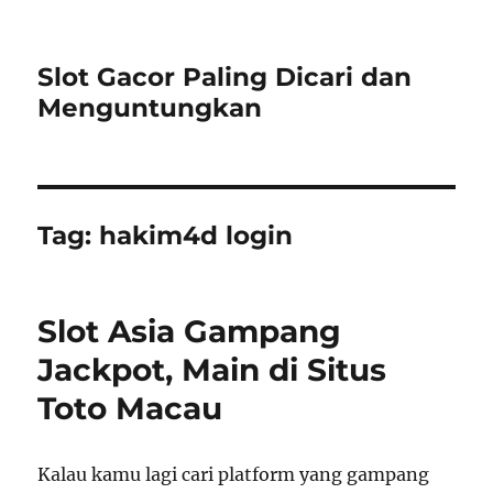
Slot Gacor Paling Dicari dan
Menguntungkan
Tag:
hakim4d login
Slot Asia Gampang
Jackpot, Main di Situs
Toto Macau
Kalau kamu lagi cari platform yang gampang