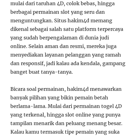
mulai dari taruhan 4D, colok bebas, hingga
berbagai permainan slot yang seru dan
menguntungkan. Situs hakim4d memang
dikenal sebagai salah satu platform terpercaya
yang sudah berpengalaman di dunia judi
online. Selain aman dan resmi, mereka juga
menyediakan layanan pelanggan yang ramah
dan responsif, jadi kalau ada kendala, gampang
banget buat tanya-tanya.
Bicara soal permainan, hakim4d menawarkan
banyak pilihan yang bikin pemain betah
berlama-lama. Mulai dari permainan togel 4D
yang terkenal, hingga slot online yang punya
tampilan menarik dan peluang menang besar.
Kalau kamu termasuk tipe pemain yang suka