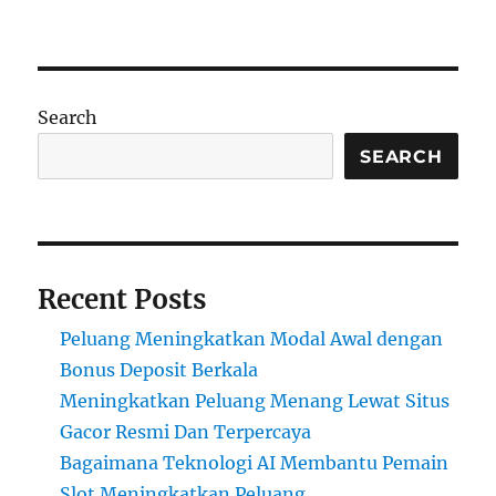
Slot
Asia
Gampang
Jackpot,
Main
Search
di
Situs
SEARCH
Toto
Macau
Recent Posts
Peluang Meningkatkan Modal Awal dengan
Bonus Deposit Berkala
Meningkatkan Peluang Menang Lewat Situs
Gacor Resmi Dan Terpercaya
Bagaimana Teknologi AI Membantu Pemain
Slot Meningkatkan Peluang