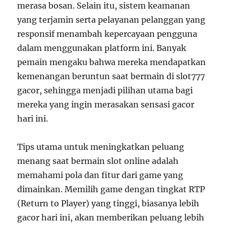
merasa bosan. Selain itu, sistem keamanan
yang terjamin serta pelayanan pelanggan yang
responsif menambah kepercayaan pengguna
dalam menggunakan platform ini. Banyak
pemain mengaku bahwa mereka mendapatkan
kemenangan beruntun saat bermain di slot777
gacor, sehingga menjadi pilihan utama bagi
mereka yang ingin merasakan sensasi gacor
hari ini.
Tips utama untuk meningkatkan peluang
menang saat bermain slot online adalah
memahami pola dan fitur dari game yang
dimainkan. Memilih game dengan tingkat RTP
(Return to Player) yang tinggi, biasanya lebih
gacor hari ini, akan memberikan peluang lebih