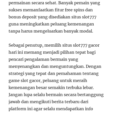
permainan secara sehat. Banyak pemain yang
sukses memanfaatkan fitur free spins dan
bonus deposit yang disediakan situs slot777
guna meningkatkan peluang kemenangan
tanpa harus mengeluarkan banyak modal.
Sebagai penutup, memilih situs slot777 gacor
hari ini memang menjadi pilihan tepat bagi
pencari pengalaman bermain yang
menyenangkan dan menguntungkan. Dengan
strategi yang tepat dan pemahaman tentang
game slot gacor, peluang untuk meraih
kemenangan besar semakin terbuka lebar.
Jangan lupa selalu bermain secara bertanggung
jawab dan mengikuti berita terbaru dari
platform ini agar selalu mendapatkan info