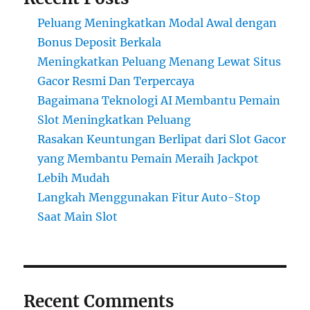
Peluang Meningkatkan Modal Awal dengan
Bonus Deposit Berkala
Meningkatkan Peluang Menang Lewat Situs
Gacor Resmi Dan Terpercaya
Bagaimana Teknologi AI Membantu Pemain
Slot Meningkatkan Peluang
Rasakan Keuntungan Berlipat dari Slot Gacor
yang Membantu Pemain Meraih Jackpot
Lebih Mudah
Langkah Menggunakan Fitur Auto-Stop
Saat Main Slot
Recent Comments