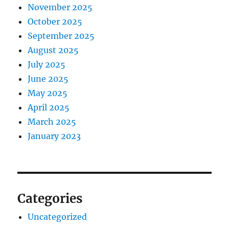
November 2025
October 2025
September 2025
August 2025
July 2025
June 2025
May 2025
April 2025
March 2025
January 2023
Categories
Uncategorized