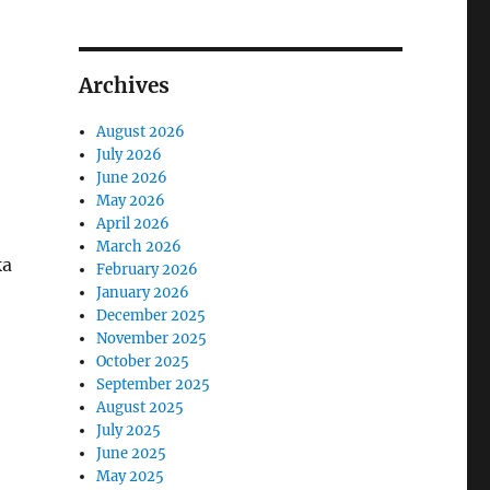
Archives
August 2026
July 2026
June 2026
May 2026
April 2026
March 2026
ka
February 2026
January 2026
December 2025
November 2025
October 2025
September 2025
August 2025
July 2025
June 2025
May 2025