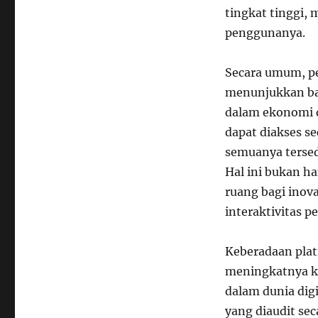
tingkat tinggi,
penggunanya.
Secara umum, pe
menunjukkan ba
dalam ekonomi d
dapat diakses se
semuanya tersed
Hal ini bukan 
ruang bagi inova
interaktivitas p
Keberadaan plat
meningkatnya ke
dalam dunia dig
yang diaudit sec