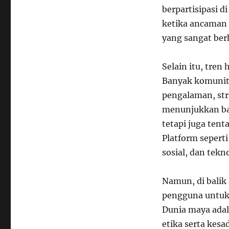
berpartisipasi d
ketika ancaman 
yang sangat ber
Selain itu, tren
Banyak komunita
pengalaman, stra
menunjukkan bah
tetapi juga ten
Platform seperti
sosial, dan tek
Namun, di balik
pengguna untuk 
Dunia maya adal
etika serta kes