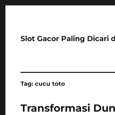
Slot Gacor Paling Dicar
Tag:
cucu toto
Transformasi Dun