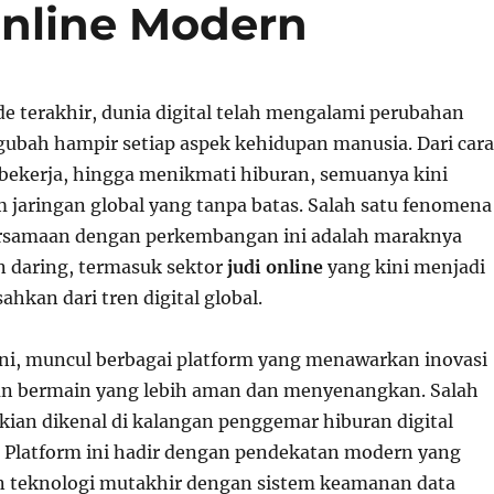
nline Modern
e terakhir, dunia digital telah mengalami perubahan
ubah hampir setiap aspek kehidupan manusia. Dari cara
bekerja, hingga menikmati hiburan, semuanya kini
 jaringan global yang tanpa batas. Salah satu fenomena
rsamaan dengan perkembangan ini adalah maraknya
n daring, termasuk sektor
judi online
yang kini menjadi
ahkan dari tren digital global.
ni, muncul berbagai platform yang menawarkan inovasi
an bermain yang lebih aman dan menyenangkan. Salah
kian dikenal di kalangan penggemar hiburan digital
. Platform ini hadir dengan pendekatan modern yang
teknologi mutakhir dengan sistem keamanan data