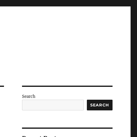
Search
SEARCH