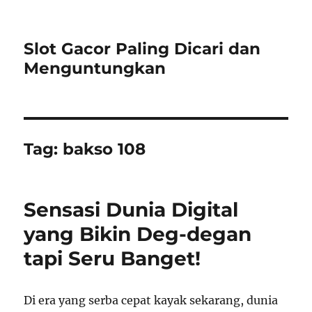
Slot Gacor Paling Dicari dan
Menguntungkan
Tag:
bakso 108
Sensasi Dunia Digital
yang Bikin Deg-degan
tapi Seru Banget!
Di era yang serba cepat kayak sekarang, dunia