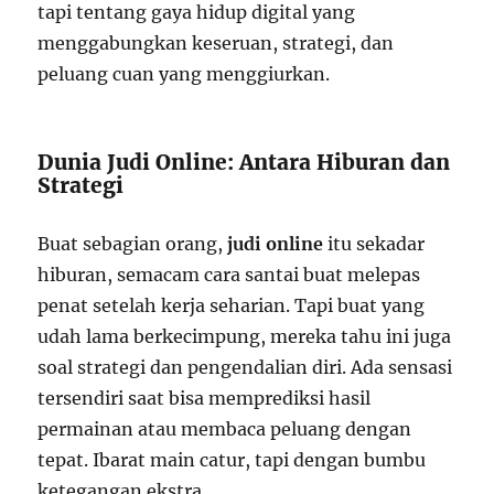
tapi tentang gaya hidup digital yang
menggabungkan keseruan, strategi, dan
peluang cuan yang menggiurkan.
Dunia Judi Online: Antara Hiburan dan
Strategi
Buat sebagian orang,
judi online
itu sekadar
hiburan, semacam cara santai buat melepas
penat setelah kerja seharian. Tapi buat yang
udah lama berkecimpung, mereka tahu ini juga
soal strategi dan pengendalian diri. Ada sensasi
tersendiri saat bisa memprediksi hasil
permainan atau membaca peluang dengan
tepat. Ibarat main catur, tapi dengan bumbu
ketegangan ekstra.