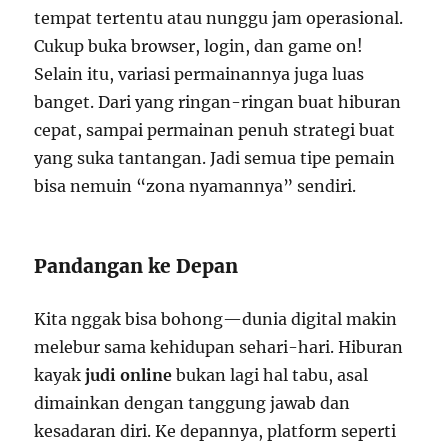
tempat tertentu atau nunggu jam operasional.
Cukup buka browser, login, dan game on!
Selain itu, variasi permainannya juga luas
banget. Dari yang ringan-ringan buat hiburan
cepat, sampai permainan penuh strategi buat
yang suka tantangan. Jadi semua tipe pemain
bisa nemuin “zona nyamannya” sendiri.
Pandangan ke Depan
Kita nggak bisa bohong—dunia digital makin
melebur sama kehidupan sehari-hari. Hiburan
kayak
judi online
bukan lagi hal tabu, asal
dimainkan dengan tanggung jawab dan
kesadaran diri. Ke depannya, platform seperti