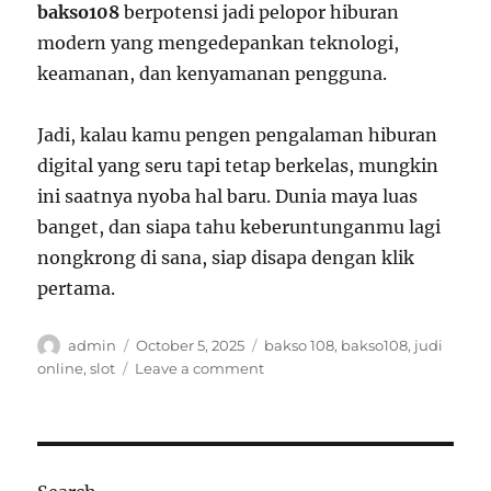
bakso108
berpotensi jadi pelopor hiburan
modern yang mengedepankan teknologi,
keamanan, dan kenyamanan pengguna.
Jadi, kalau kamu pengen pengalaman hiburan
digital yang seru tapi tetap berkelas, mungkin
ini saatnya nyoba hal baru. Dunia maya luas
banget, dan siapa tahu keberuntunganmu lagi
nongkrong di sana, siap disapa dengan klik
pertama.
Author
Posted
Tags
admin
October 5, 2025
bakso 108
,
bakso108
,
judi
on
on
online
,
slot
Leave a comment
Sensasi
Dunia
Digital
yang
Bikin