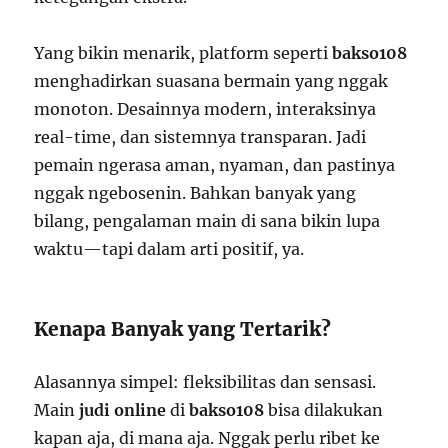
Yang bikin menarik, platform seperti
bakso108
menghadirkan suasana bermain yang nggak
monoton. Desainnya modern, interaksinya
real-time, dan sistemnya transparan. Jadi
pemain ngerasa aman, nyaman, dan pastinya
nggak ngebosenin. Bahkan banyak yang
bilang, pengalaman main di sana bikin lupa
waktu—tapi dalam arti positif, ya.
Kenapa Banyak yang Tertarik?
Alasannya simpel: fleksibilitas dan sensasi.
Main
judi online
di
bakso108
bisa dilakukan
kapan aja, di mana aja. Nggak perlu ribet ke