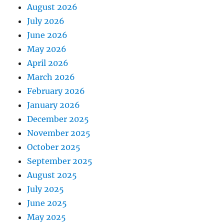
August 2026
July 2026
June 2026
May 2026
April 2026
March 2026
February 2026
January 2026
December 2025
November 2025
October 2025
September 2025
August 2025
July 2025
June 2025
May 2025