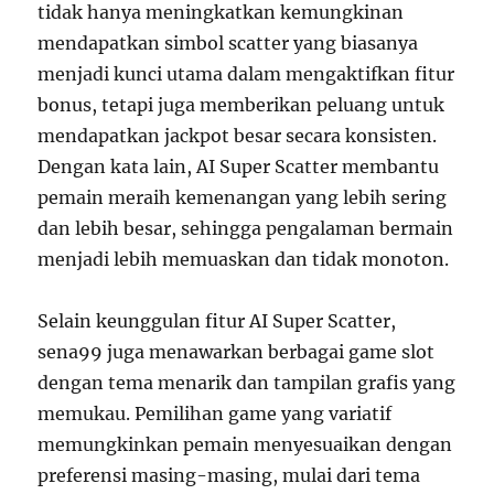
tidak hanya meningkatkan kemungkinan
mendapatkan simbol scatter yang biasanya
menjadi kunci utama dalam mengaktifkan fitur
bonus, tetapi juga memberikan peluang untuk
mendapatkan jackpot besar secara konsisten.
Dengan kata lain, AI Super Scatter membantu
pemain meraih kemenangan yang lebih sering
dan lebih besar, sehingga pengalaman bermain
menjadi lebih memuaskan dan tidak monoton.
Selain keunggulan fitur AI Super Scatter,
sena99 juga menawarkan berbagai game slot
dengan tema menarik dan tampilan grafis yang
memukau. Pemilihan game yang variatif
memungkinkan pemain menyesuaikan dengan
preferensi masing-masing, mulai dari tema