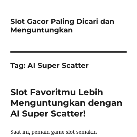
Slot Gacor Paling Dicari dan
Menguntungkan
Tag:
AI Super Scatter
Slot Favoritmu Lebih
Menguntungkan dengan
AI Super Scatter!
Saat ini, pemain game slot semakin