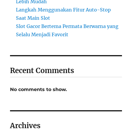
Lebih Mudah
Langkah Menggunakan Fitur Auto-Stop
Saat Main Slot
Slot Gacor Bertema Permata Berwarna yang
Selalu Menjadi Favorit
Recent Comments
No comments to show.
Archives