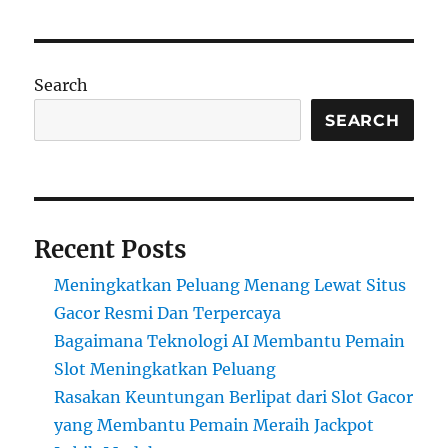
Performa
Bermain
Anda
di
Search
Situs
Game
SEARCH
Online
Recent Posts
Meningkatkan Peluang Menang Lewat Situs
Gacor Resmi Dan Terpercaya
Bagaimana Teknologi AI Membantu Pemain
Slot Meningkatkan Peluang
Rasakan Keuntungan Berlipat dari Slot Gacor
yang Membantu Pemain Meraih Jackpot