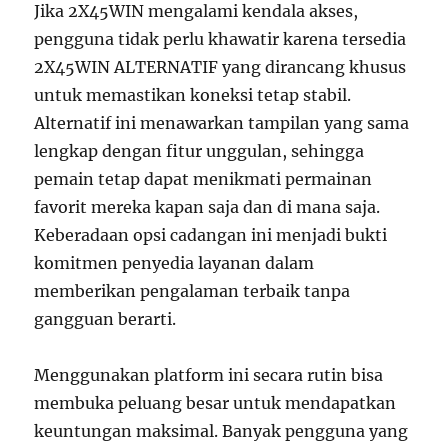
Jika 2X45WIN mengalami kendala akses,
pengguna tidak perlu khawatir karena tersedia
2X45WIN ALTERNATIF yang dirancang khusus
untuk memastikan koneksi tetap stabil.
Alternatif ini menawarkan tampilan yang sama
lengkap dengan fitur unggulan, sehingga
pemain tetap dapat menikmati permainan
favorit mereka kapan saja dan di mana saja.
Keberadaan opsi cadangan ini menjadi bukti
komitmen penyedia layanan dalam
memberikan pengalaman terbaik tanpa
gangguan berarti.
Menggunakan platform ini secara rutin bisa
membuka peluang besar untuk mendapatkan
keuntungan maksimal. Banyak pengguna yang