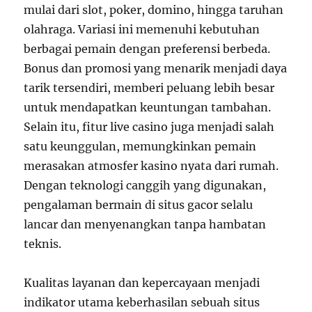
mulai dari slot, poker, domino, hingga taruhan
olahraga. Variasi ini memenuhi kebutuhan
berbagai pemain dengan preferensi berbeda.
Bonus dan promosi yang menarik menjadi daya
tarik tersendiri, memberi peluang lebih besar
untuk mendapatkan keuntungan tambahan.
Selain itu, fitur live casino juga menjadi salah
satu keunggulan, memungkinkan pemain
merasakan atmosfer kasino nyata dari rumah.
Dengan teknologi canggih yang digunakan,
pengalaman bermain di situs gacor selalu
lancar dan menyenangkan tanpa hambatan
teknis.
Kualitas layanan dan kepercayaan menjadi
indikator utama keberhasilan sebuah situs