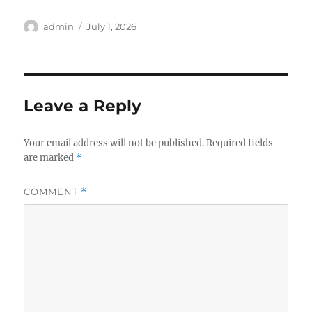
Author
Posted
admin
July 1, 2026
on
Leave a Reply
Your email address will not be published.
Required fields
are marked
*
COMMENT
*