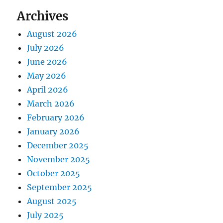
Archives
August 2026
July 2026
June 2026
May 2026
April 2026
March 2026
February 2026
January 2026
December 2025
November 2025
October 2025
September 2025
August 2025
July 2025