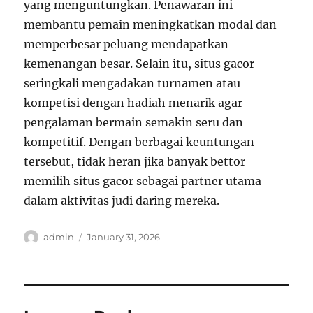
yang menguntungkan. Penawaran ini
membantu pemain meningkatkan modal dan
memperbesar peluang mendapatkan
kemenangan besar. Selain itu, situs gacor
seringkali mengadakan turnamen atau
kompetisi dengan hadiah menarik agar
pengalaman bermain semakin seru dan
kompetitif. Dengan berbagai keuntungan
tersebut, tidak heran jika banyak bettor
memilih situs gacor sebagai partner utama
dalam aktivitas judi daring mereka.
Author
Posted
admin
January 31, 2026
on