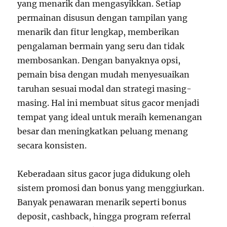
yang menarik dan mengasyikkan. Setiap
permainan disusun dengan tampilan yang
menarik dan fitur lengkap, memberikan
pengalaman bermain yang seru dan tidak
membosankan. Dengan banyaknya opsi,
pemain bisa dengan mudah menyesuaikan
taruhan sesuai modal dan strategi masing-
masing. Hal ini membuat situs gacor menjadi
tempat yang ideal untuk meraih kemenangan
besar dan meningkatkan peluang menang
secara konsisten.
Keberadaan situs gacor juga didukung oleh
sistem promosi dan bonus yang menggiurkan.
Banyak penawaran menarik seperti bonus
deposit, cashback, hingga program referral