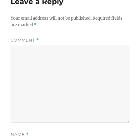
Leave a Reply
Your email address will not be published.
Required fields
are marked
*
COMMENT
*
NAME
*