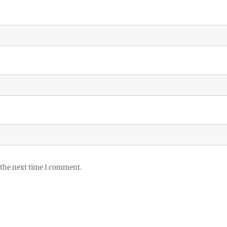
 the next time I comment.