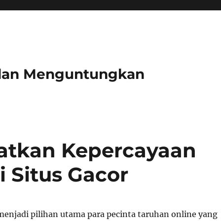
i dan Menguntungkan
katkan Kepercayaan
 Situs Gacor
enjadi pilihan utama para pecinta taruhan online yang