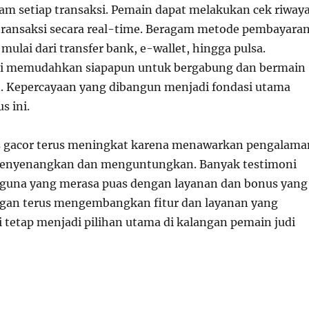
lam setiap transaksi. Pemain dapat melakukan cek riway
ransaksi secara real-time. Beragam metode pembayara
 mulai dari transfer bank, e-wallet, hingga pulsa.
i memudahkan siapapun untuk bergabung dan bermain
. Kepercayaan yang dibangun menjadi fondasi utama
s ini.
us gacor terus meningkat karena menawarkan pengalama
enyenangkan dan menguntungkan. Banyak testimoni
ngguna yang merasa puas dengan layanan dan bonus yang
ngan terus mengembangkan fitur dan layanan yang
ini tetap menjadi pilihan utama di kalangan pemain judi