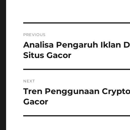
Post
PREVIOUS
navigation
Analisa Pengaruh Iklan D
Previous
post:
Situs Gacor
NEXT
Tren Penggunaan Cryptoc
Next
post:
Gacor