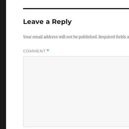
Leave a Reply
Your email address will not be published.
Required fields
COMMENT
*