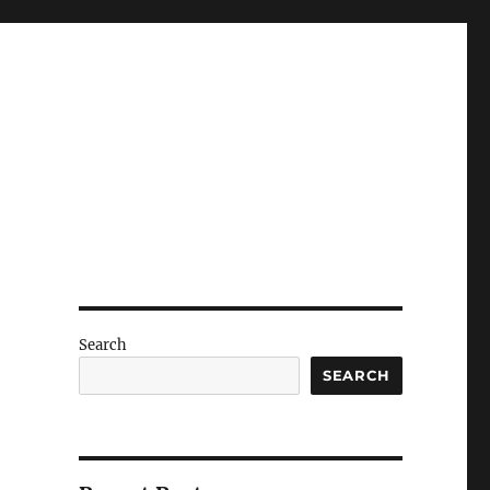
Search
SEARCH