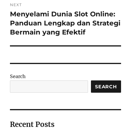
NEXT
Menyelami Dunia Slot Online:
Next
post:
Panduan Lengkap dan Strategi
Bermain yang Efektif
Search
SEARCH
Recent Posts