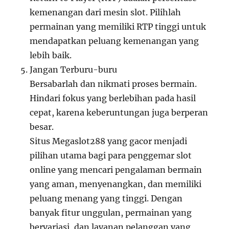
kemenangan dari mesin slot. Pilihlah
permainan yang memiliki RTP tinggi untuk
mendapatkan peluang kemenangan yang
lebih baik.
Jangan Terburu-buru
Bersabarlah dan nikmati proses bermain.
Hindari fokus yang berlebihan pada hasil
cepat, karena keberuntungan juga berperan
besar.
Situs Megaslot288 yang gacor menjadi
pilihan utama bagi para penggemar slot
online yang mencari pengalaman bermain
yang aman, menyenangkan, dan memiliki
peluang menang yang tinggi. Dengan
banyak fitur unggulan, permainan yang
bervariasi, dan layanan pelanggan yang