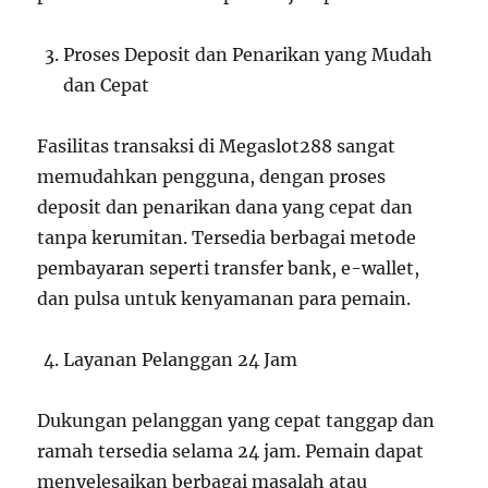
Proses Deposit dan Penarikan yang Mudah
dan Cepat
Fasilitas transaksi di Megaslot288 sangat
memudahkan pengguna, dengan proses
deposit dan penarikan dana yang cepat dan
tanpa kerumitan. Tersedia berbagai metode
pembayaran seperti transfer bank, e-wallet,
dan pulsa untuk kenyamanan para pemain.
Layanan Pelanggan 24 Jam
Dukungan pelanggan yang cepat tanggap dan
ramah tersedia selama 24 jam. Pemain dapat
menyelesaikan berbagai masalah atau