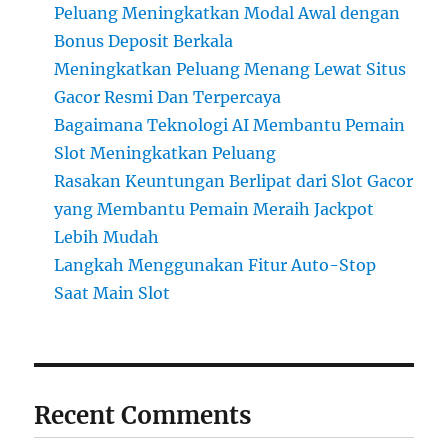
Peluang Meningkatkan Modal Awal dengan
Bonus Deposit Berkala
Meningkatkan Peluang Menang Lewat Situs
Gacor Resmi Dan Terpercaya
Bagaimana Teknologi AI Membantu Pemain
Slot Meningkatkan Peluang
Rasakan Keuntungan Berlipat dari Slot Gacor
yang Membantu Pemain Meraih Jackpot
Lebih Mudah
Langkah Menggunakan Fitur Auto-Stop
Saat Main Slot
Recent Comments