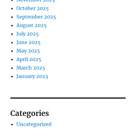
October 2025
September 2025
August 2025
July 2025
June 2025
May 2025
April 2025
March 2025
January 2023
Categories
Uncategorized