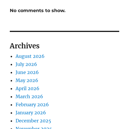
No comments to show.
Archives
August 2026
July 2026
June 2026
May 2026
April 2026
March 2026
February 2026
January 2026
December 2025
November 2025