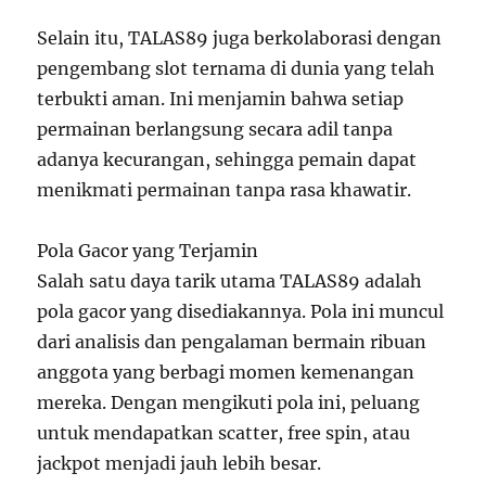
Selain itu, TALAS89 juga berkolaborasi dengan
pengembang slot ternama di dunia yang telah
terbukti aman. Ini menjamin bahwa setiap
permainan berlangsung secara adil tanpa
adanya kecurangan, sehingga pemain dapat
menikmati permainan tanpa rasa khawatir.
Pola Gacor yang Terjamin
Salah satu daya tarik utama TALAS89 adalah
pola gacor yang disediakannya. Pola ini muncul
dari analisis dan pengalaman bermain ribuan
anggota yang berbagi momen kemenangan
mereka. Dengan mengikuti pola ini, peluang
untuk mendapatkan scatter, free spin, atau
jackpot menjadi jauh lebih besar.