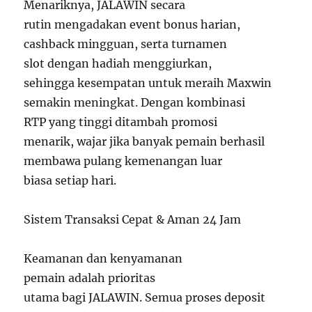
Menariknya, JALAWIN secara
rutin mengadakan event bonus harian,
cashback mingguan, serta turnamen
slot dengan hadiah menggiurkan,
sehingga kesempatan untuk meraih Maxwin
semakin meningkat. Dengan kombinasi
RTP yang tinggi ditambah promosi
menarik, wajar jika banyak pemain berhasil
membawa pulang kemenangan luar
biasa setiap hari.
Sistem Transaksi Cepat & Aman 24 Jam
Keamanan dan kenyamanan
pemain adalah prioritas
utama bagi JALAWIN. Semua proses deposit