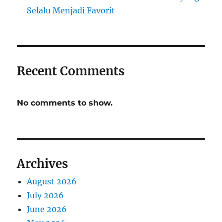
Selalu Menjadi Favorit
Recent Comments
No comments to show.
Archives
August 2026
July 2026
June 2026