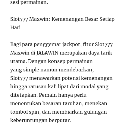
sesi permainan.
Slot777 Maxwin: Kemenangan Besar Setiap
Hari
Bagi para penggemar jackpot, fitur Slot777
Maxwin di JALAWIN merupakan daya tarik
utama. Dengan konsep permainan
yang simple namun mendebarkan,
Slot777 menawarkan potensi kemenangan
hingga ratusan kali lipat dari modal yang
ditetapkan. Pemain hanya perlu
menentukan besaran taruhan, menekan
tombol spin, dan membiarkan gulungan
keberuntungan berputar.