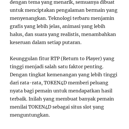
dengan tema yang menarik, semuanya dibuat
untuk menciptakan pengalaman bermain yang
menyenangkan. Teknologi terbaru menjamin
grafis yang lebih jelas, animasi yang lebih
halus, dan suara yang realistis, menambahkan
keseruan dalam setiap putaran.
Keunggulan fitur RTP (Return to Player) yang
tinggi menjadi salah satu faktor penting.
Dengan tingkat kemenangan yang lebih tinggi
dari rata-rata, TOKEN4D memberi peluang
nyata bagi pemain untuk mendapatkan hasil
terbaik. Inilah yang membuat banyak pemain
menilai TOKEN4D sebagai situs slot yang
menguntungkan.