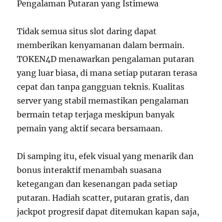
Pengalaman Putaran yang Istimewa
Tidak semua situs slot daring dapat
memberikan kenyamanan dalam bermain.
TOKEN4D menawarkan pengalaman putaran
yang luar biasa, di mana setiap putaran terasa
cepat dan tanpa gangguan teknis. Kualitas
server yang stabil memastikan pengalaman
bermain tetap terjaga meskipun banyak
pemain yang aktif secara bersamaan.
Di samping itu, efek visual yang menarik dan
bonus interaktif menambah suasana
ketegangan dan kesenangan pada setiap
putaran. Hadiah scatter, putaran gratis, dan
jackpot progresif dapat ditemukan kapan saja,