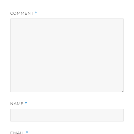
COMMENT
*
NAME
*
EMAIL
*