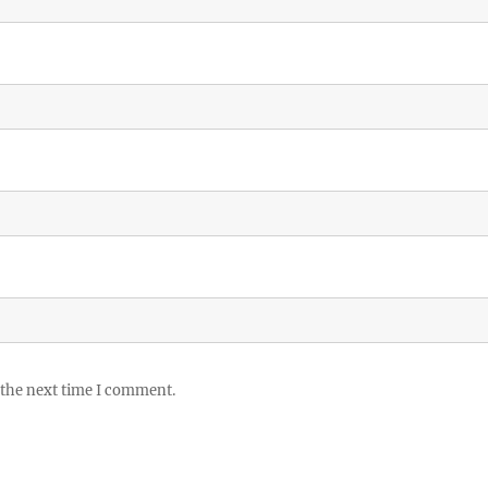
 the next time I comment.