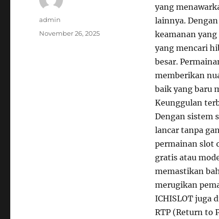
yang menawarka
Author
admin
lainnya. Dengan 
Posted
November 26, 2025
keamanan yang c
on
yang mencari h
besar. Permaina
memberikan nua
baik yang baru
Keunggulan terb
Dengan sistem s
lancar tanpa ga
permainan slot 
gratis atau mod
memastikan bahwa
merugikan pema
ICHISLOT juga d
RTP (Return to P