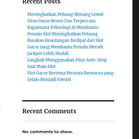
Recent Posts
Meningkatkan Peluang Menang Lewat
Situs Gacor Resmi Dan Terpercaya
Bagaimana Teknologi AI Membantu
Pemain Slot Meningkatkan Peluang
Rasakan Keuntungan Berlipat dari Slot
Gacor yang Membantu Pemain Meraih
,
Jackpot Lebih Mudah
Langkah Menggunakan Fitur Auto-Stop
Saat Main Slot
Slot Gacor Bertema Permata Berwarna yang
Selalu Menjadi Favorit
k
Recent Comments
No comments to show.