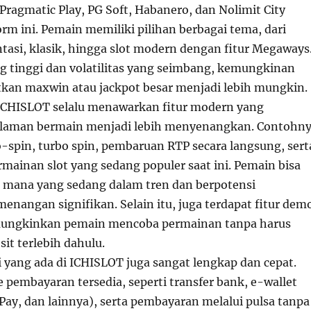
 Pragmatic Play, PG Soft, Habanero, dan Nolimit City
form ini. Pemain memiliki pilihan berbagai tema, dari
tasi, klasik, hingga slot modern dengan fitur Megaways
 tinggi dan volatilitas yang seimbang, kemungkinan
an maxwin atau jackpot besar menjadi lebih mungkin.
 ICHISLOT selalu menawarkan fitur modern yang
aman bermain menjadi lebih menyenangkan. Contohn
o-spin, turbo spin, pembaruan RTP secara langsung, sert
mainan slot yang sedang populer saat ini. Pemain bisa
 mana yang sedang dalam tren dan berpotensi
nangan signifikan. Selain itu, juga terdapat fitur dem
ngkinkan pemain mencoba permainan tanpa harus
it terlebih dahulu.
i yang ada di ICHISLOT juga sangat lengkap dan cepat.
pembayaran tersedia, seperti transfer bank, e-wallet
ay, dan lainnya), serta pembayaran melalui pulsa tanpa