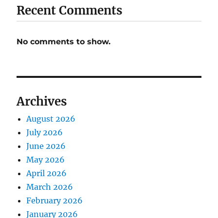
Recent Comments
No comments to show.
Archives
August 2026
July 2026
June 2026
May 2026
April 2026
March 2026
February 2026
January 2026