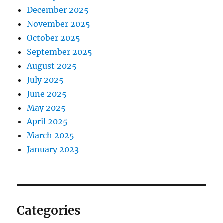
December 2025
November 2025
October 2025
September 2025
August 2025
July 2025
June 2025
May 2025
April 2025
March 2025
January 2023
Categories