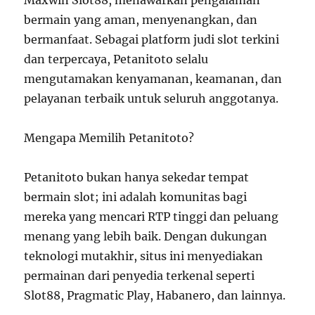
Maxwin Slot88, menawarkan pengalaman
bermain yang aman, menyenangkan, dan
bermanfaat. Sebagai platform judi slot terkini
dan terpercaya, Petanitoto selalu
mengutamakan kenyamanan, keamanan, dan
pelayanan terbaik untuk seluruh anggotanya.
Mengapa Memilih Petanitoto?
Petanitoto bukan hanya sekedar tempat
bermain slot; ini adalah komunitas bagi
mereka yang mencari RTP tinggi dan peluang
menang yang lebih baik. Dengan dukungan
teknologi mutakhir, situs ini menyediakan
permainan dari penyedia terkenal seperti
Slot88, Pragmatic Play, Habanero, dan lainnya.