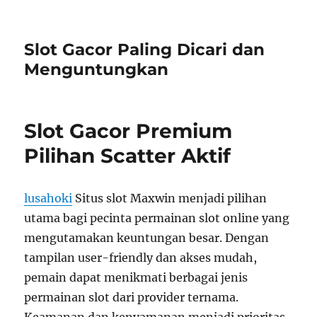
Slot Gacor Paling Dicari dan
Menguntungkan
Slot Gacor Premium
Pilihan Scatter Aktif
lusahoki
Situs slot Maxwin menjadi pilihan
utama bagi pecinta permainan slot online yang
mengutamakan keuntungan besar. Dengan
tampilan user-friendly dan akses mudah,
pemain dapat menikmati berbagai jenis
permainan slot dari provider ternama.