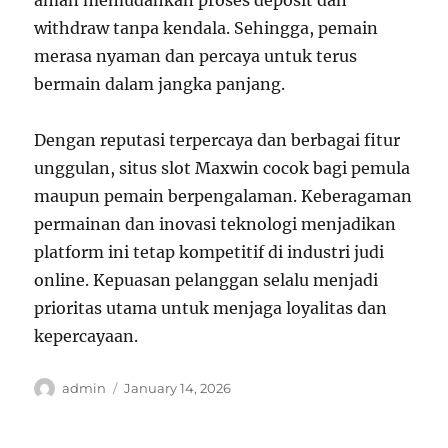
aman memudahkan proses deposit dan
withdraw tanpa kendala. Sehingga, pemain
merasa nyaman dan percaya untuk terus
bermain dalam jangka panjang.
Dengan reputasi terpercaya dan berbagai fitur
unggulan, situs slot Maxwin cocok bagi pemula
maupun pemain berpengalaman. Keberagaman
permainan dan inovasi teknologi menjadikan
platform ini tetap kompetitif di industri judi
online. Kepuasan pelanggan selalu menjadi
prioritas utama untuk menjaga loyalitas dan
kepercayaan.
Author
Posted
admin
January 14, 2026
on