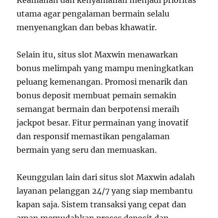
Keamanan dan kenyamanan menjadi prioritas
utama agar pengalaman bermain selalu
menyenangkan dan bebas khawatir.
Selain itu, situs slot Maxwin menawarkan
bonus melimpah yang mampu meningkatkan
peluang kemenangan. Promosi menarik dan
bonus deposit membuat pemain semakin
semangat bermain dan berpotensi meraih
jackpot besar. Fitur permainan yang inovatif
dan responsif memastikan pengalaman
bermain yang seru dan memuaskan.
Keunggulan lain dari situs slot Maxwin adalah
layanan pelanggan 24/7 yang siap membantu
kapan saja. Sistem transaksi yang cepat dan