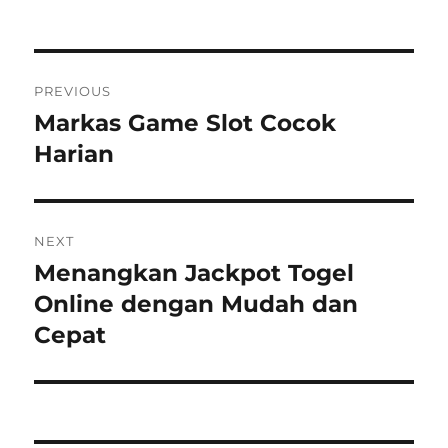
Post
PREVIOUS
navigation
Markas Game Slot Cocok
Previous
post:
Harian
NEXT
Menangkan Jackpot Togel
Next
post:
Online dengan Mudah dan
Cepat