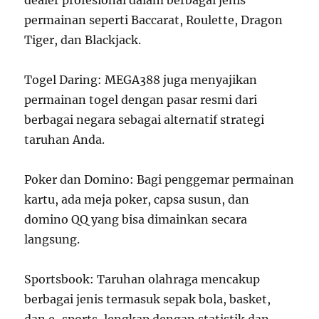
dealer profesional dalam berbagai jenis
permainan seperti Baccarat, Roulette, Dragon
Tiger, dan Blackjack.
Togel Daring: MEGA388 juga menyajikan
permainan togel dengan pasar resmi dari
berbagai negara sebagai alternatif strategi
taruhan Anda.
Poker dan Domino: Bagi penggemar permainan
kartu, ada meja poker, capsa susun, dan
domino QQ yang bisa dimainkan secara
langsung.
Sportsbook: Taruhan olahraga mencakup
berbagai jenis termasuk sepak bola, basket,