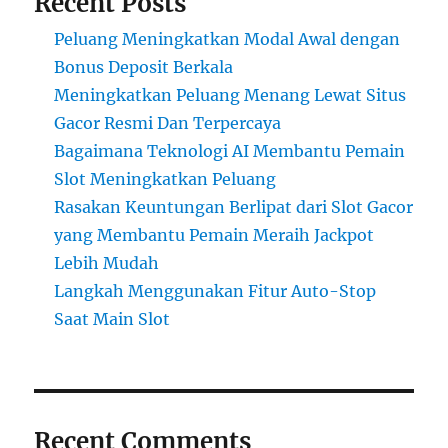
Recent Posts
Peluang Meningkatkan Modal Awal dengan
Bonus Deposit Berkala
Meningkatkan Peluang Menang Lewat Situs
Gacor Resmi Dan Terpercaya
Bagaimana Teknologi AI Membantu Pemain
Slot Meningkatkan Peluang
Rasakan Keuntungan Berlipat dari Slot Gacor
yang Membantu Pemain Meraih Jackpot
Lebih Mudah
Langkah Menggunakan Fitur Auto-Stop
Saat Main Slot
Recent Comments