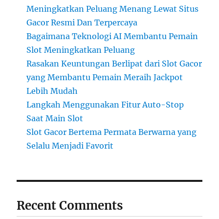
Meningkatkan Peluang Menang Lewat Situs
Gacor Resmi Dan Terpercaya
Bagaimana Teknologi AI Membantu Pemain
Slot Meningkatkan Peluang
Rasakan Keuntungan Berlipat dari Slot Gacor
yang Membantu Pemain Meraih Jackpot
Lebih Mudah
Langkah Menggunakan Fitur Auto-Stop
Saat Main Slot
Slot Gacor Bertema Permata Berwarna yang
Selalu Menjadi Favorit
Recent Comments