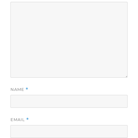
NAME
*
EMAIL
*