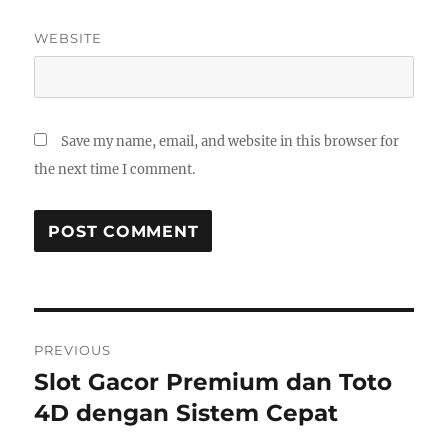
WEBSITE
Save my name, email, and website in this browser for
the next time I comment.
Post
PREVIOUS
navigation
Slot Gacor Premium dan Toto
Previous
post:
4D dengan Sistem Cepat