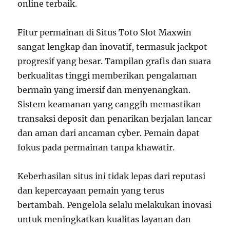
online terbaik.
Fitur permainan di Situs Toto Slot Maxwin
sangat lengkap dan inovatif, termasuk jackpot
progresif yang besar. Tampilan grafis dan suara
berkualitas tinggi memberikan pengalaman
bermain yang imersif dan menyenangkan.
Sistem keamanan yang canggih memastikan
transaksi deposit dan penarikan berjalan lancar
dan aman dari ancaman cyber. Pemain dapat
fokus pada permainan tanpa khawatir.
Keberhasilan situs ini tidak lepas dari reputasi
dan kepercayaan pemain yang terus
bertambah. Pengelola selalu melakukan inovasi
untuk meningkatkan kualitas layanan dan