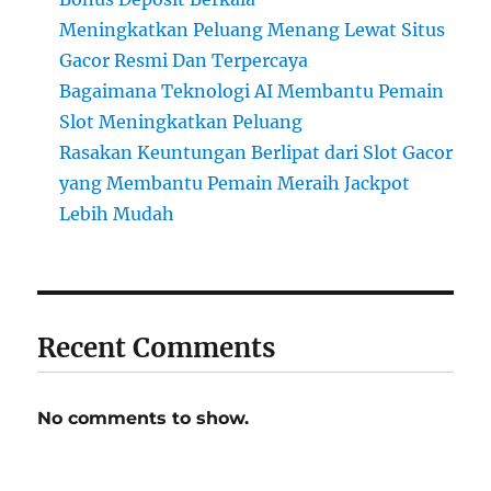
Meningkatkan Peluang Menang Lewat Situs
Gacor Resmi Dan Terpercaya
Bagaimana Teknologi AI Membantu Pemain
Slot Meningkatkan Peluang
Rasakan Keuntungan Berlipat dari Slot Gacor
yang Membantu Pemain Meraih Jackpot
Lebih Mudah
Recent Comments
No comments to show.