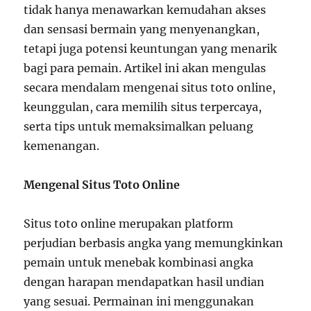
tidak hanya menawarkan kemudahan akses
dan sensasi bermain yang menyenangkan,
tetapi juga potensi keuntungan yang menarik
bagi para pemain. Artikel ini akan mengulas
secara mendalam mengenai situs toto online,
keunggulan, cara memilih situs terpercaya,
serta tips untuk memaksimalkan peluang
kemenangan.
Mengenal Situs Toto Online
Situs toto online merupakan platform
perjudian berbasis angka yang memungkinkan
pemain untuk menebak kombinasi angka
dengan harapan mendapatkan hasil undian
yang sesuai. Permainan ini menggunakan