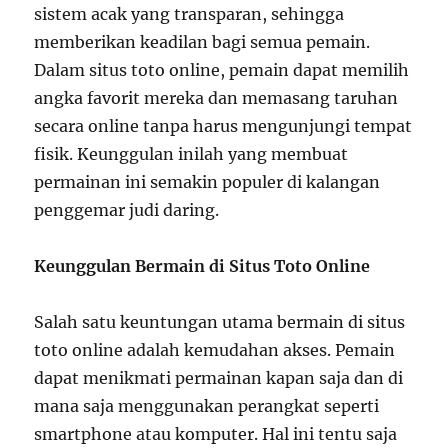
sistem acak yang transparan, sehingga
memberikan keadilan bagi semua pemain.
Dalam situs toto online, pemain dapat memilih
angka favorit mereka dan memasang taruhan
secara online tanpa harus mengunjungi tempat
fisik. Keunggulan inilah yang membuat
permainan ini semakin populer di kalangan
penggemar judi daring.
Keunggulan Bermain di Situs Toto Online
Salah satu keuntungan utama bermain di situs
toto online adalah kemudahan akses. Pemain
dapat menikmati permainan kapan saja dan di
mana saja menggunakan perangkat seperti
smartphone atau komputer. Hal ini tentu saja