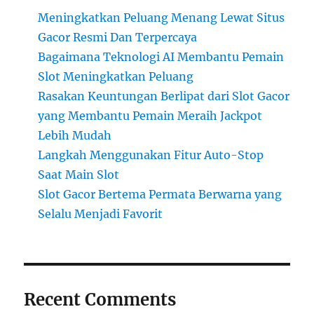
Meningkatkan Peluang Menang Lewat Situs
Gacor Resmi Dan Terpercaya
Bagaimana Teknologi AI Membantu Pemain
Slot Meningkatkan Peluang
Rasakan Keuntungan Berlipat dari Slot Gacor
yang Membantu Pemain Meraih Jackpot
Lebih Mudah
Langkah Menggunakan Fitur Auto-Stop
Saat Main Slot
Slot Gacor Bertema Permata Berwarna yang
Selalu Menjadi Favorit
Recent Comments