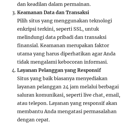
dan keadilan dalam permainan.
Keamanan Data dan Transaksi
Pilih situs yang menggunakan teknologi
enkripsi terkini, seperti SSL, untuk
melindungi data pribadi dan transaksi
finansial. Keamanan merupakan faktor
utama yang harus diperhatikan agar Anda
tidak mengalami kebocoran informasi.
Layanan Pelanggan yang Responsif
Situs yang baik biasanya menyediakan
layanan pelanggan 24 jam melalui berbagai
saluran komunikasi, seperti live chat, email,
atau telepon. Layanan yang responsif akan
membantu Anda mengatasi permasalahan
dengan cepat.