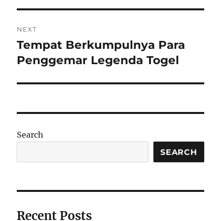
NEXT
Tempat Berkumpulnya Para
Next
post:
Penggemar Legenda Togel
Search
SEARCH
Recent Posts