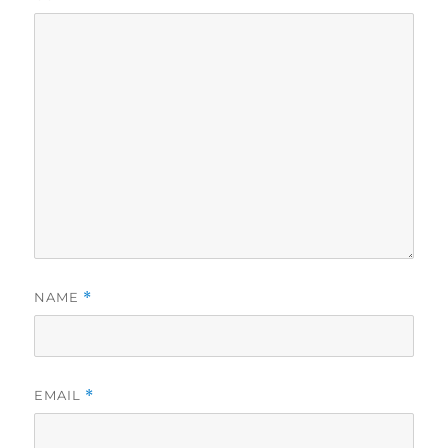
NAME
*
EMAIL
*