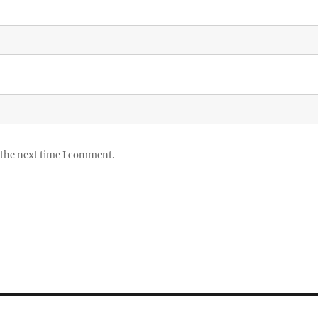
 the next time I comment.