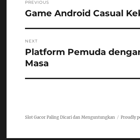
PREVIOUS
navigation
Game Android Casual Kek
Previous
post:
NEXT
Platform Pemuda dengan
Next
post:
Masa
Slot Gacor Paling Dicari dan Menguntungkan
Proudly 