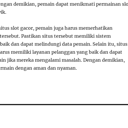
Dengan demikian, pemain dapat menikmati permainan sl
ik.
itus slot gacor, pemain juga harus memerhatikan
ersebut. Pastikan situs tersebut memiliki sistem
aik dan dapat melindungi data pemain. Selain itu, situs
 harus memiliki layanan pelanggan yang baik dan dapat
n jika mereka mengalami masalah. Dengan demikian,
ermain dengan aman dan nyaman.