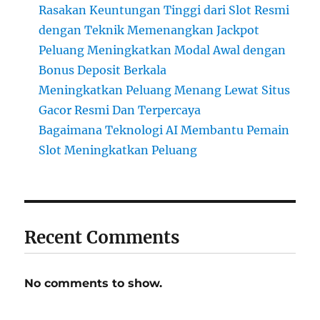
Rasakan Keuntungan Tinggi dari Slot Resmi
dengan Teknik Memenangkan Jackpot
Peluang Meningkatkan Modal Awal dengan
Bonus Deposit Berkala
Meningkatkan Peluang Menang Lewat Situs
Gacor Resmi Dan Terpercaya
Bagaimana Teknologi AI Membantu Pemain
Slot Meningkatkan Peluang
Recent Comments
No comments to show.