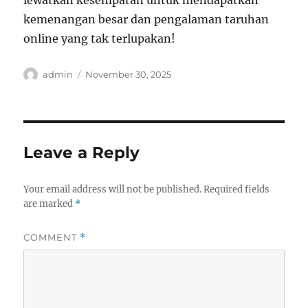
lewatkan kesempatan untuk mendapatkan
kemenangan besar dan pengalaman taruhan
online yang tak terlupakan!
Author
Posted
admin
November 30, 2025
on
Leave a Reply
Your email address will not be published.
Required fields
are marked
*
COMMENT
*