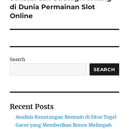
post:
di Dunia Permainan Slot
Online
Search
SEARCH
Recent Posts
Analisis Keuntungan Bermain di Situs Togel
Gacor yang Memberikan Bonus Melimpah