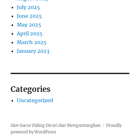
July 2025
June 2025
May 2025
April 2025
March 2025
January 2023
Categories
Uncategorized
Slot Gacor Paling Dicari dan Menguntungkan
Proudly
powered by WordPress