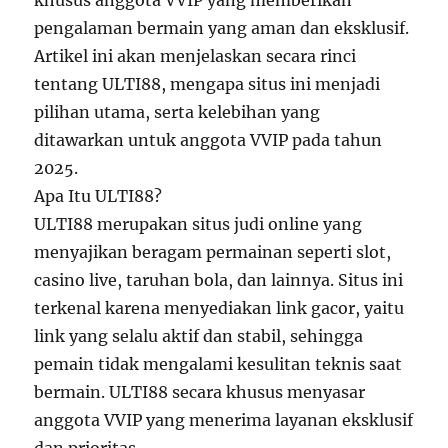
khusus anggota VVIP yang memberikan
pengalaman bermain yang aman dan eksklusif.
Artikel ini akan menjelaskan secara rinci
tentang ULTI88, mengapa situs ini menjadi
pilihan utama, serta kelebihan yang
ditawarkan untuk anggota VVIP pada tahun
2025.
Apa Itu ULTI88?
ULTI88 merupakan situs judi online yang
menyajikan beragam permainan seperti slot,
casino live, taruhan bola, dan lainnya. Situs ini
terkenal karena menyediakan link gacor, yaitu
link yang selalu aktif dan stabil, sehingga
pemain tidak mengalami kesulitan teknis saat
bermain. ULTI88 secara khusus menyasar
anggota VVIP yang menerima layanan eksklusif