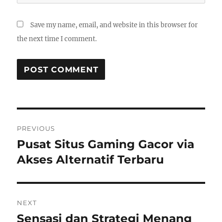
Save my name, email, and website in this browser for
the next time I comment.
Post
PREVIOUS
navigation
Pusat Situs Gaming Gacor via
Previous
post:
Akses Alternatif Terbaru
NEXT
Sensasi dan Strategi Menang
Next