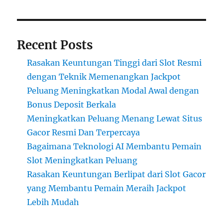
Recent Posts
Rasakan Keuntungan Tinggi dari Slot Resmi
dengan Teknik Memenangkan Jackpot
Peluang Meningkatkan Modal Awal dengan
Bonus Deposit Berkala
Meningkatkan Peluang Menang Lewat Situs
Gacor Resmi Dan Terpercaya
Bagaimana Teknologi AI Membantu Pemain
Slot Meningkatkan Peluang
Rasakan Keuntungan Berlipat dari Slot Gacor
yang Membantu Pemain Meraih Jackpot
Lebih Mudah