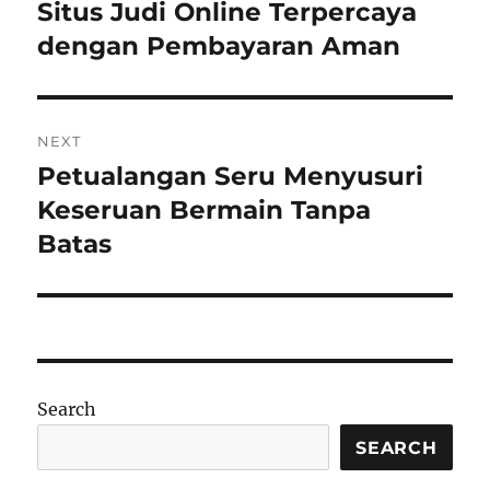
navigation
Situs Judi Online Terpercaya
Previous
post:
dengan Pembayaran Aman
NEXT
Petualangan Seru Menyusuri
Next
post:
Keseruan Bermain Tanpa
Batas
Search
SEARCH