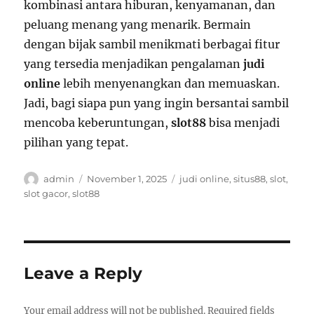
kombinasi antara hiburan, kenyamanan, dan
peluang menang yang menarik. Bermain
dengan bijak sambil menikmati berbagai fitur
yang tersedia menjadikan pengalaman
judi
online
lebih menyenangkan dan memuaskan.
Jadi, bagi siapa pun yang ingin bersantai sambil
mencoba keberuntungan,
slot88
bisa menjadi
pilihan yang tepat.
Author
Posted
Tags
admin
November 1, 2025
judi online
,
situs88
,
slot
,
on
slot gacor
,
slot88
Leave a Reply
Your email address will not be published.
Required fields