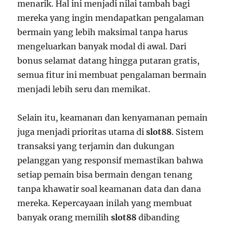
menarik. Hal ini menjadi nilai tambah bagi
mereka yang ingin mendapatkan pengalaman
bermain yang lebih maksimal tanpa harus
mengeluarkan banyak modal di awal. Dari
bonus selamat datang hingga putaran gratis,
semua fitur ini membuat pengalaman bermain
menjadi lebih seru dan memikat.
Selain itu, keamanan dan kenyamanan pemain
juga menjadi prioritas utama di
slot88
. Sistem
transaksi yang terjamin dan dukungan
pelanggan yang responsif memastikan bahwa
setiap pemain bisa bermain dengan tenang
tanpa khawatir soal keamanan data dan dana
mereka. Kepercayaan inilah yang membuat
banyak orang memilih
slot88
dibanding