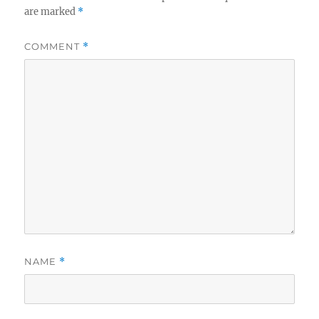
are marked
*
COMMENT
*
NAME
*