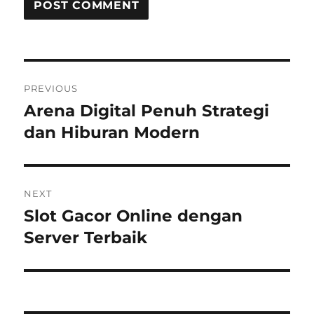
Post
PREVIOUS
navigation
Arena Digital Penuh Strategi
Previous
post:
dan Hiburan Modern
NEXT
Slot Gacor Online dengan
Next
post:
Server Terbaik