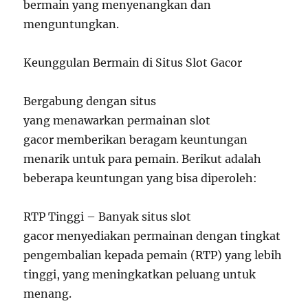
bermain yang menyenangkan dan
menguntungkan.
Keunggulan Bermain di Situs Slot Gacor
Bergabung dengan situs
yang menawarkan permainan slot
gacor memberikan beragam keuntungan
menarik untuk para pemain. Berikut adalah
beberapa keuntungan yang bisa diperoleh:
RTP Tinggi – Banyak situs slot
gacor menyediakan permainan dengan tingkat
pengembalian kepada pemain (RTP) yang lebih
tinggi, yang meningkatkan peluang untuk
menang.