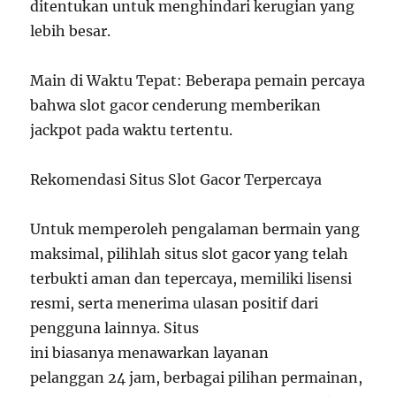
ditentukan untuk menghindari kerugian yang
lebih besar.
Main di Waktu Tepat: Beberapa pemain percaya
bahwa slot gacor cenderung memberikan
jackpot pada waktu tertentu.
Rekomendasi Situs Slot Gacor Terpercaya
Untuk memperoleh pengalaman bermain yang
maksimal, pilihlah situs slot gacor yang telah
terbukti aman dan tepercaya, memiliki lisensi
resmi, serta menerima ulasan positif dari
pengguna lainnya. Situs
ini biasanya menawarkan layanan
pelanggan 24 jam, berbagai pilihan permainan,