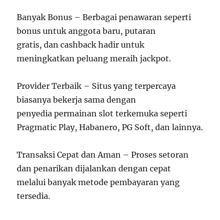
Banyak Bonus – Berbagai penawaran seperti
bonus untuk anggota baru, putaran
gratis, dan cashback hadir untuk
meningkatkan peluang meraih jackpot.
Provider Terbaik – Situs yang terpercaya
biasanya bekerja sama dengan
penyedia permainan slot terkemuka seperti
Pragmatic Play, Habanero, PG Soft, dan lainnya.
Transaksi Cepat dan Aman – Proses setoran
dan penarikan dijalankan dengan cepat
melalui banyak metode pembayaran yang
tersedia.