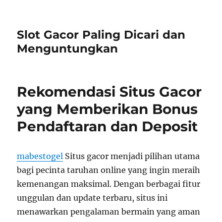
Slot Gacor Paling Dicari dan
Menguntungkan
Rekomendasi Situs Gacor
yang Memberikan Bonus
Pendaftaran dan Deposit
mabestogel
Situs gacor menjadi pilihan utama
bagi pecinta taruhan online yang ingin meraih
kemenangan maksimal. Dengan berbagai fitur
unggulan dan update terbaru, situs ini
menawarkan pengalaman bermain yang aman