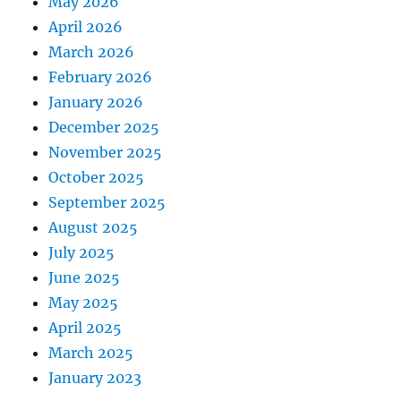
May 2026
April 2026
March 2026
February 2026
January 2026
December 2025
November 2025
October 2025
September 2025
August 2025
July 2025
June 2025
May 2025
April 2025
March 2025
January 2023