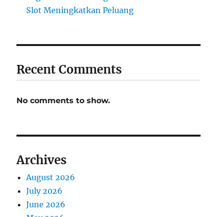
Slot Meningkatkan Peluang
Recent Comments
No comments to show.
Archives
August 2026
July 2026
June 2026