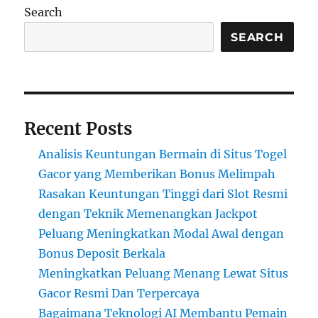
Search
SEARCH
Recent Posts
Analisis Keuntungan Bermain di Situs Togel
Gacor yang Memberikan Bonus Melimpah
Rasakan Keuntungan Tinggi dari Slot Resmi
dengan Teknik Memenangkan Jackpot
Peluang Meningkatkan Modal Awal dengan
Bonus Deposit Berkala
Meningkatkan Peluang Menang Lewat Situs
Gacor Resmi Dan Terpercaya
Bagaimana Teknologi AI Membantu Pemain