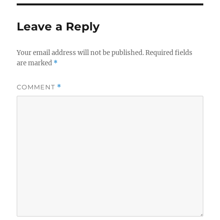
Leave a Reply
Your email address will not be published.
Required fields
are marked
*
COMMENT
*