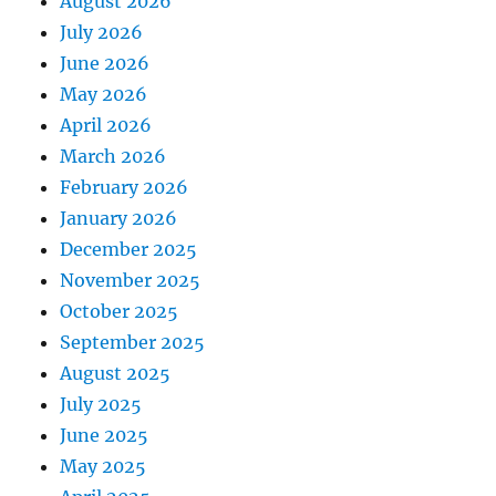
August 2026
July 2026
June 2026
May 2026
April 2026
March 2026
February 2026
January 2026
December 2025
November 2025
October 2025
September 2025
August 2025
July 2025
June 2025
May 2025