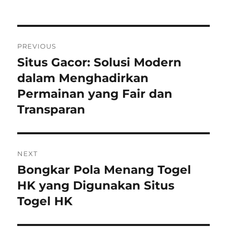
Post
PREVIOUS
navigation
Situs Gacor: Solusi Modern
Previous
post:
dalam Menghadirkan
Permainan yang Fair dan
Transparan
NEXT
Bongkar Pola Menang Togel
Next
post:
HK yang Digunakan Situs
Togel HK