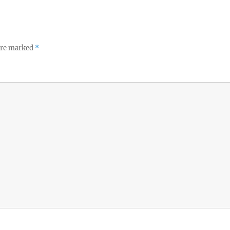
 are marked
*