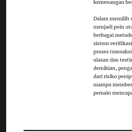
kemenangan ber
Dalam memilih s
menjadi poin ut
berbagai metode
sistem verifika
proses transaks
ulasan dan test
demikian, peng
dari risiko peni
mampu memberik
pemain mencapai