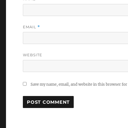
EMAIL
*
WEBSITE
Save my name, email, and website in this browser for