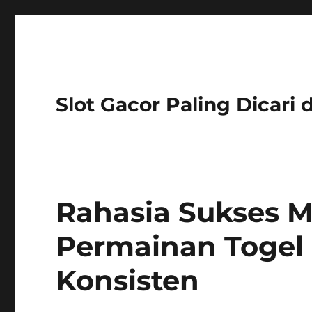
Slot Gacor Paling Dicar
Rahasia Sukses
Permainan Togel 
Konsisten