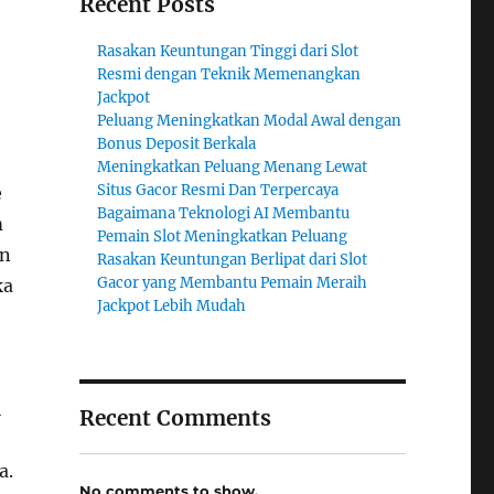
Recent Posts
Rasakan Keuntungan Tinggi dari Slot
Resmi dengan Teknik Memenangkan
Jackpot
Peluang Meningkatkan Modal Awal dengan
Bonus Deposit Berkala
Meningkatkan Peluang Menang Lewat
Situs Gacor Resmi Dan Terpercaya
e
Bagaimana Teknologi AI Membantu
m
Pemain Slot Meningkatkan Peluang
an
Rasakan Keuntungan Berlipat dari Slot
Gacor yang Membantu Pemain Meraih
ka
Jackpot Lebih Mudah
i
Recent Comments
a.
No comments to show.