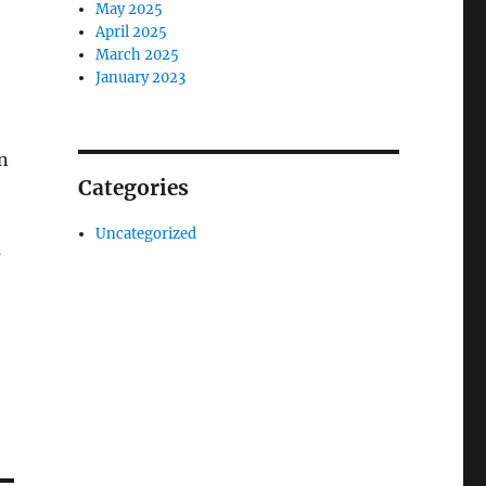
May 2025
April 2025
March 2025
January 2023
n
Categories
Uncategorized
s