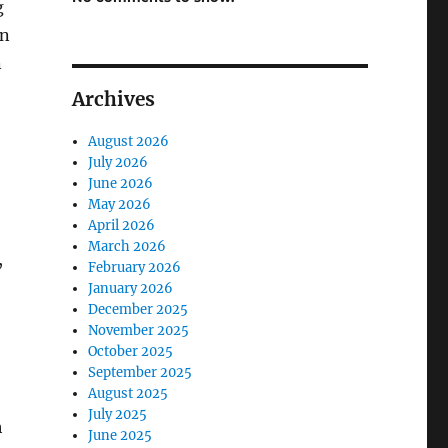
g
an
n
Archives
August 2026
July 2026
June 2026
May 2026
April 2026
March 2026
,
February 2026
January 2026
December 2025
November 2025
October 2025
September 2025
August 2025
July 2025
h
June 2025