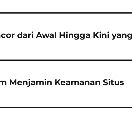
acor dari Awal Hingga Kini yan
lam Menjamin Keamanan Situs