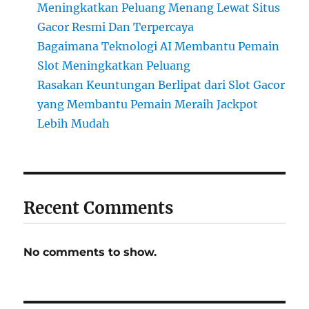
Meningkatkan Peluang Menang Lewat Situs
Gacor Resmi Dan Terpercaya
Bagaimana Teknologi AI Membantu Pemain
Slot Meningkatkan Peluang
Rasakan Keuntungan Berlipat dari Slot Gacor
yang Membantu Pemain Meraih Jackpot
Lebih Mudah
Recent Comments
No comments to show.