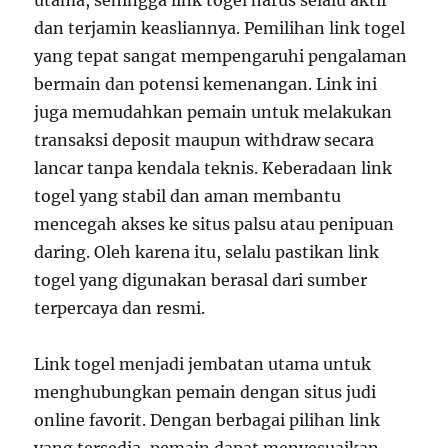
utama, sehingga link togel harus selalu aktif
dan terjamin keasliannya. Pemilihan link togel
yang tepat sangat mempengaruhi pengalaman
bermain dan potensi kemenangan. Link ini
juga memudahkan pemain untuk melakukan
transaksi deposit maupun withdraw secara
lancar tanpa kendala teknis. Keberadaan link
togel yang stabil dan aman membantu
mencegah akses ke situs palsu atau penipuan
daring. Oleh karena itu, selalu pastikan link
togel yang digunakan berasal dari sumber
terpercaya dan resmi.
Link togel menjadi jembatan utama untuk
menghubungkan pemain dengan situs judi
online favorit. Dengan berbagai pilihan link