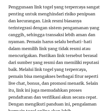
Penggunaan link togel yang terpercaya sangat
penting untuk menghindari risiko penipuan
dan kecurangan. Link resmi biasanya
terintegrasi dengan sistem pengamanan yang
canggih, sehingga transaksi lebih aman dan
nyaman. Pemain harus selalu berhati-hati
dalam memilih link yang tidak resmi atau
mencurigakan. Pastikan link tersebut berasal
dari sumber yang resmi dan memiliki reputasi
baik. Melalui link togel yang terpercaya,
pemain bisa mengakses berbagai fitur seperti
live chat, bonus, dan promosi menarik. Selain
itu, link ini juga memudahkan proses
pendaftaran dan verifikasi akun secara cepat.
Dengan mengikuti panduan ini, pengalaman