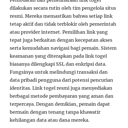
Pembuatan dan pemeliharaan link togel
dilakukan secara rutin oleh tim pengelola situs
resmi. Mereka memastikan bahwa setiap link
tetap aktif dan tidak terblokir oleh pemerintah
atau provider internet. Pemilihan link yang
tepat juga berkaitan dengan kecepatan akses
serta kemudahan navigasi bagi pemain. Sistem
keamanan yang diterapkan pada link togel
biasanya dilengkapi SSL dan enkripsi data.
Fungsinya untuk melindungi transaksi dan
data pribadi pengguna dari potensi pencurian
identitas. Link togel resmi juga menyediakan
berbagai metode pembayaran yang aman dan
terpercaya. Dengan demikian, pemain dapat
bermain dengan tenang tanpa khawatir
kehilangan data atau dana mereka.