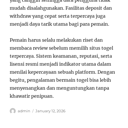
yang canggih sehingga data pengguna tidak
mudah disalahgunakan. Fasilitas deposit dan
withdraw yang cepat serta terpercaya juga
menjadi daya tarik utama bagi para pemain.
Pemain harus selalu melakukan riset dan
membaca review sebelum memilih situs togel
terpercaya. Sistem keamanan, reputasi, serta
lisensi resmi menjadi indikator utama dalam
menilai kepercayaan sebuah platform. Dengan
begitu, pengalaman bermain togel bisa lebih
menyenangkan dan menguntungkan tanpa
khawatir penipuan.
Author
Posted
admin
January 12, 2026
on