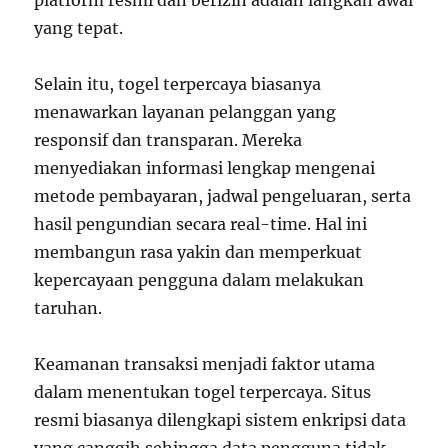
platform resmi dan berizin adalah langkah awal
yang tepat.
Selain itu, togel terpercaya biasanya
menawarkan layanan pelanggan yang
responsif dan transparan. Mereka
menyediakan informasi lengkap mengenai
metode pembayaran, jadwal pengeluaran, serta
hasil pengundian secara real-time. Hal ini
membangun rasa yakin dan memperkuat
kepercayaan pengguna dalam melakukan
taruhan.
Keamanan transaksi menjadi faktor utama
dalam menentukan togel terpercaya. Situs
resmi biasanya dilengkapi sistem enkripsi data