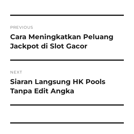
Post
PREVIOUS
navigation
Cara Meningkatkan Peluang
Previous
post:
Jackpot di Slot Gacor
NEXT
Siaran Langsung HK Pools
Next
post:
Tanpa Edit Angka