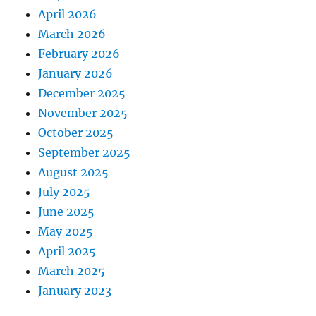
April 2026
March 2026
February 2026
January 2026
December 2025
November 2025
October 2025
September 2025
August 2025
July 2025
June 2025
May 2025
April 2025
March 2025
January 2023