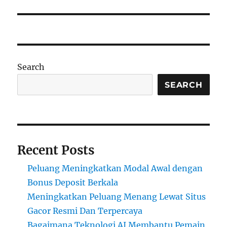
Search
SEARCH
Recent Posts
Peluang Meningkatkan Modal Awal dengan
Bonus Deposit Berkala
Meningkatkan Peluang Menang Lewat Situs
Gacor Resmi Dan Terpercaya
Bagaimana Teknologi AI Membantu Pemain