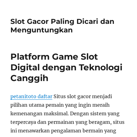
Slot Gacor Paling Dicari dan
Menguntungkan
Platform Game Slot
Digital dengan Teknologi
Canggih
petanitoto daftar
Situs slot gacor menjadi
pilihan utama pemain yang ingin meraih
kemenangan maksimal. Dengan sistem yang
terpercaya dan permainan yang beragam, situs
ini menawarkan pengalaman bermain yang