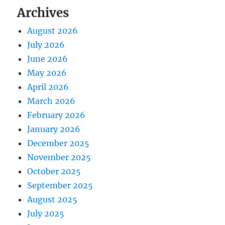
Archives
August 2026
July 2026
June 2026
May 2026
April 2026
March 2026
February 2026
January 2026
December 2025
November 2025
October 2025
September 2025
August 2025
July 2025