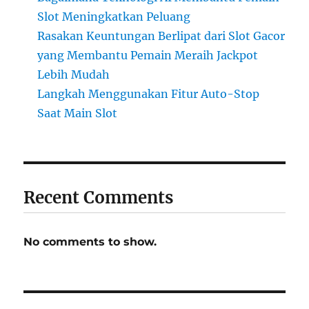
Slot Meningkatkan Peluang
Rasakan Keuntungan Berlipat dari Slot Gacor
yang Membantu Pemain Meraih Jackpot
Lebih Mudah
Langkah Menggunakan Fitur Auto-Stop
Saat Main Slot
Recent Comments
No comments to show.