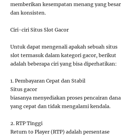
memberikan kesempatan menang yang besar
dan konsisten.
Ciri-ciri Situs Slot Gacor
Untuk dapat mengenali apakah sebuah situs
slot termasuk dalam kategori gacor, berikut
adalah beberapa ciri yang bisa diperhatikan:
1. Pembayaran Cepat dan Stabil
Situs gacor
biasanya menyediakan proses pencairan dana
yang cepat dan tidak mengalami kendala.
2. RTP Tinggi
Return to Player (RTP) adalah persentase