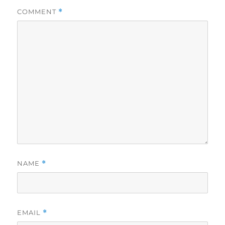
COMMENT
*
NAME
*
EMAIL
*