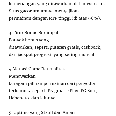
kemenangan yang ditawarkan oleh mesin slot.
Situs gacor umumnya menyajikan
permainan dengan RTP tinggi (di atas 96%).
3. Fitur Bonus Berlimpah
Banyak bonus yang
ditawarkan, seperti putaran gratis, cashback,
dan jackpot progresif yang sering muncul.
4. Variasi Game Berkualitas
Menawarkan
beragam pilihan permainan dari penyedia
terkemuka seperti Pragmatic Play, PG Soft,
Habanero, dan lainnya.
5. Uptime yang Stabil dan Aman