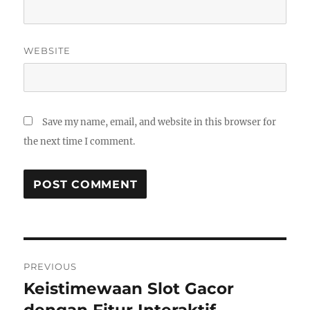
WEBSITE
Save my name, email, and website in this browser for
the next time I comment.
Post
PREVIOUS
navigation
Keistimewaan Slot Gacor
Previous
post: