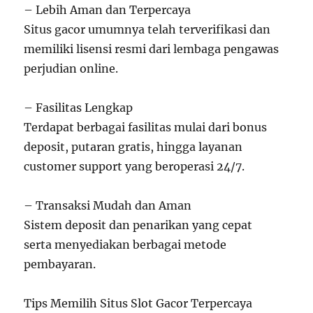
– Lebih Aman dan Terpercaya
Situs gacor umumnya telah terverifikasi dan
memiliki lisensi resmi dari lembaga pengawas
perjudian online.
– Fasilitas Lengkap
Terdapat berbagai fasilitas mulai dari bonus
deposit, putaran gratis, hingga layanan
customer support yang beroperasi 24/7.
– Transaksi Mudah dan Aman
Sistem deposit dan penarikan yang cepat
serta menyediakan berbagai metode
pembayaran.
Tips Memilih Situs Slot Gacor Terpercaya