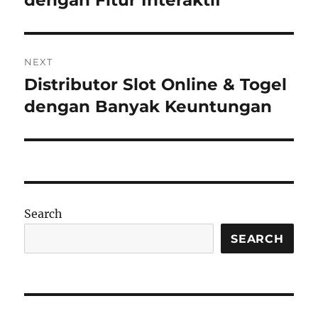
dengan Fitur Interaktif
NEXT
Distributor Slot Online & Togel
Next
post:
dengan Banyak Keuntungan
Search
SEARCH