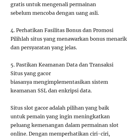
gratis untuk mengenali permainan
sebelum mencoba dengan uang asli.
4. Perhatikan Fasilitas Bonus dan Promosi
Pilihlah situs yang menawarkan bonus menarik
dan persyaratan yang jelas.
5. Pastikan Keamanan Data dan Transaksi
Situs yang gacor
biasanya mengimplementasikan sistem
keamanan SSL dan enkripsi data.
Situs slot gacor adalah pilihan yang baik
untuk pemain yang ingin meningkatkan
peluang kemenangan dalam permainan slot
online. Dengan memperhatikan ciri-ciri,