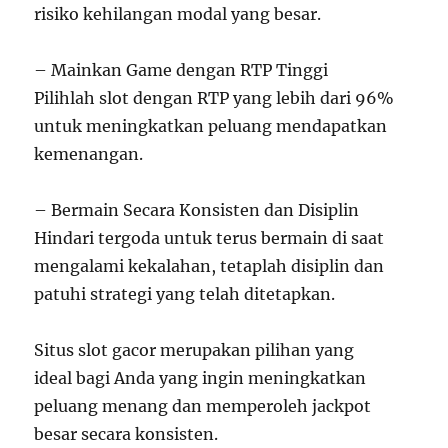
risiko kehilangan modal yang besar.
– Mainkan Game dengan RTP Tinggi
Pilihlah slot dengan RTP yang lebih dari 96%
untuk meningkatkan peluang mendapatkan
kemenangan.
– Bermain Secara Konsisten dan Disiplin
Hindari tergoda untuk terus bermain di saat
mengalami kekalahan, tetaplah disiplin dan
patuhi strategi yang telah ditetapkan.
Situs slot gacor merupakan pilihan yang
ideal bagi Anda yang ingin meningkatkan
peluang menang dan memperoleh jackpot
besar secara konsisten.