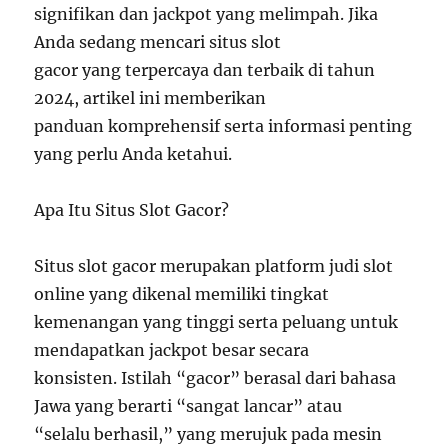
signifikan dan jackpot yang melimpah. Jika
Anda sedang mencari situs slot
gacor yang terpercaya dan terbaik di tahun
2024, artikel ini memberikan
panduan komprehensif serta informasi penting
yang perlu Anda ketahui.
Apa Itu Situs Slot Gacor?
Situs slot gacor merupakan platform judi slot
online yang dikenal memiliki tingkat
kemenangan yang tinggi serta peluang untuk
mendapatkan jackpot besar secara
konsisten. Istilah “gacor” berasal dari bahasa
Jawa yang berarti “sangat lancar” atau
“selalu berhasil,” yang merujuk pada mesin