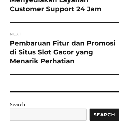
Menyediakan Layanan
Customer Support 24 Jam
NEXT
Pembaruan Fitur dan Promosi
Next
post:
di Situs Slot Gacor yang
Menarik Perhatian
Search
SEARCH