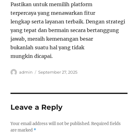
Pastikan untuk memilih platform
terpercaya yang menawarkan fitur
lengkap serta layanan terbaik. Dengan strategi
yang tepat dan bermain secara bertanggung
jawab, meraih kemenangan besar
bukanlah suatu hal yang tidak
mungkin dicapai.
Author
Posted
admin
September 27, 2025
on
Leave a Reply
Your email address will not be published.
Required fields
are marked
*